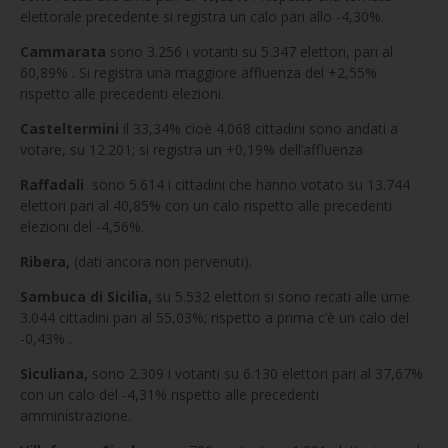
elettorale precedente si registra un calo pari allo -4,30%.
Cammarata
sono 3.256 i votanti su 5.347 elettori, pari al
60,89% . Si registra una maggiore affluenza del +2,55%
rispetto alle precedenti elezioni.
Casteltermini
il 33,34% cioè 4.068 cittadini sono andati a
votare, su 12.201; si registra un +0,19% dell’affluenza
Raffadali
sono 5.614 i cittadini che hanno votato su 13.744
elettori pari al 40,85% con un calo rispetto alle precedenti
elezioni del -4,56%.
Ribera,
(dati ancora non pervenuti).
Sambuca di Sicilia,
su 5.532 elettori si sono recati alle urne
3.044 cittadini pari al 55,03%; rispetto a prima c’è un calo del
-0,43% .
Siculiana,
sono 2.309 i votanti su 6.130 elettori pari al 37,67%
con un calo del -4,31% rispetto alle precedenti
amministrazione.