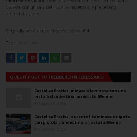
Villafranca Sicula
, sono 790 i votanti su 1.391 elettori pari al
56,79% con un calo del -12,40% rispetto alle precedenti
amministrazione.
Originally posted here: https://ift.tt/zstlu94
Tags:
News
Notizie
QUESTI POST POTREBBERO INTERESSARTI
Cattolica Eraclea, minaccia la nipote con una
pistola clandestina: arrestato 69enne
August 07, 2026
Cattolica Eraclea, durante lite minaccia nipote
con pistola clandestina: arrestato 69enne
August 07, 2026