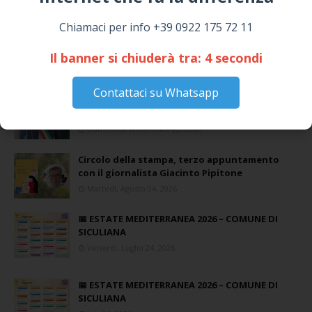
Chiamaci per info +39 0922 175 72 11
Il banner si chiuderà tra:
3
secondi
Contattaci su Whatsapp
Coronavirus: messaggio del Sindaco Zambito
ai cittadini
Domenica, Novembre 22, 2020
Circolo della stampa, terzo appuntamento
con il giornalista Giacinto Pipitone
Martedì, Agosto 04, 2026
📅 ESTATE MEDITERRANEA 2026 – COMUNE DI
SICULIANA
Venerdì, Luglio 24, 2026
📅 ESTATE MEDITERRANEA 2026 – COMUNE DI
SICULIANA