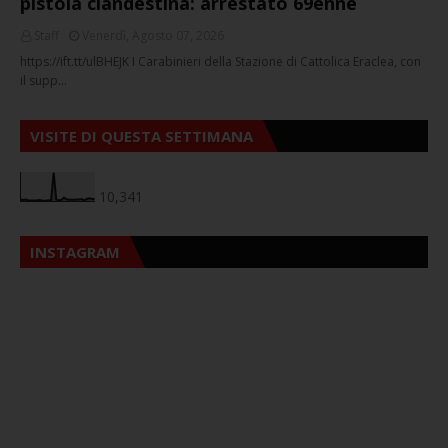
pistola clandestina: arrestato 69enne
Staff
Venerdì, Agosto 07, 2026
https://ift.tt/ulBHEJK I Carabinieri della Stazione di Cattolica Eraclea, con
il supp…
VISITE DI QUESTA SETTIMANA
10,341
INSTAGRAM