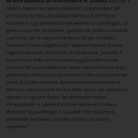
all’ente pubblico un risarcimento di 250mila
euro per il
“danno causato da opere pubbliche”, in particolare del
porticciolo turistico di Siculiana Marina mai entrato in
funzione e oggi diventato praticamente un parcheggio. La
giunta comunale siculianese, guidata dal sindaco Leonardo
Lauricella, con un’apposita delibera, ha già nominato
l’avvocato Paolo Gagliano per rappresentare le proprie
ragioni nella sede dell’istituto di mediazione. Secondo il
proprietario della struttura danneggiata dall’erosione
costiera “la responsabilità dei danni subiti dal locale è da
addebitare all’errata progettazione e alla costruzione del
porto di Siculiana nonché alla mancata manutenzione e
all’errata impostazione tecnica delle opere che avrebbero
alterato il regolare flusso del dinamismo marino
intrappolando la sabbia di Eraclea Minoa nel Siculiana
diventato un parcheggio e causando dei mutamenti
ambientali che hanno coinvolto il tratto di costa in
questione”.