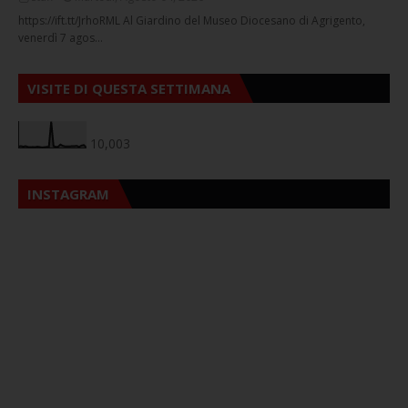
https://ift.tt/JrhoRML Al Giardino del Museo Diocesano di Agrigento,
venerdì 7 agos…
VISITE DI QUESTA SETTIMANA
10,003
INSTAGRAM