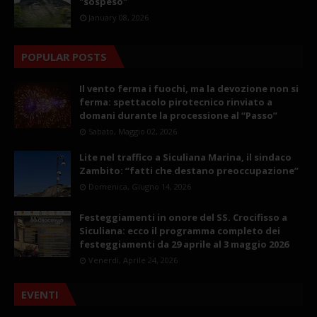
"sospeso"
January 08, 2026
POPULAR POSTS
Il vento ferma i fuochi, ma la devozione non si
ferma: spettacolo pirotecnico rinviato a
domani durante la processione al “Passo”
Sabato, Maggio 02, 2026
Lite nel traffico a Siculiana Marina, il sindaco
Zambito: “fatti che destano preoccupazione”
Domenica, Giugno 14, 2026
Festeggiamenti in onore del SS. Crocifisso a
Siculiana: ecco il programma completo dei
festeggiamenti da 29 aprile al 3 maggio 2026
Venerdì, Aprile 24, 2026
EVENTI