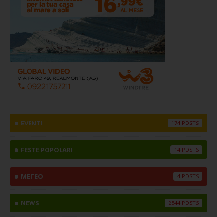
EVENTI
174
FESTE POPOLARI
14
METEO
4
NEWS
2544