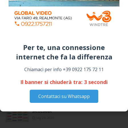
Coronavirus: messaggio del Sindaco Zambito
ai cittadini
Domenica, Novembre 22, 2020
Per te, una connessione
Stefano Bissi entra nella Strada degli
internet che fa la differenza​
Scrittori, celebrazione a Siculiana (VIDEO)
Giovedì, Luglio 30, 2026
Chiamaci per info +39 0922 175 72 11
La pandemia covid nella provincia agrigentina,
Il banner si chiuderà tra:
2
secondi
i dati in dettaglio
Lunedì, Luglio 05, 2021
Contattaci su Whatsapp
📅 ESTATE MEDITERRANEA 2026 – COMUNE DI
SICULIANA
July 24, 2026