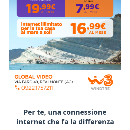
Piazza Umberto I: arrivano I Cugini di
Campagna
April 14, 2026
I “TEPPISTI DEI SOGNI” IN CONCERTO A
SICULIANA PER I FESTEGGIAMENTI DI SAN
GIUSEPPE
March 16, 2026
NOTIZIE
Cattolica Eraclea, minaccia la nipote con una
Per te, una connessione
pistola clandestina: arrestato 69enne
internet che fa la differenza​
Staff
Venerdì, Agosto 07, 2026