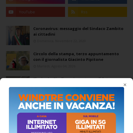
Coronavirus: messaggio del Sindaco Zambito
ai cittadini
Domenica, Novembre 22, 2020
Circolo della stampa, terzo appuntamento
con il giornalista Giacinto Pipitone
Martedì, Agosto 04, 2026
Elezioni a Siculiana, in testa candidato
×
sindaco Zambito
Lunedì, Ottobre 05, 2020
📅 ESTATE MEDITERRANEA 2026 – COMUNE DI
SICULIANA
July 24, 2026
Siculiana, concerto del 1° Maggio 2026 in