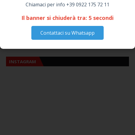
Chiamaci per info +39 0922 175 72 11
https://ift.tt/ulBHEJK I Carabinieri della Stazione di Cattolica Eraclea, con
il supp…
Il banner si chiuderà tra:
4
secondi
VISITE DI QUESTA SETTIMANA
Contattaci su Whatsapp
10,279
INSTAGRAM