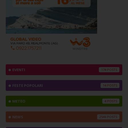
EVENTI
174
FESTE POPOLARI
14
METEO
4
NEWS
2546