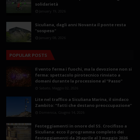
solidarietà
January 19, 2026
Siculiana, dagli anni Novanta il ponte resta
"sospeso"
January 08, 2026
POPULAR POSTS
Il vento ferma i fuochi, ma la devozione non si
ferma: spettacolo pirotecnico rinviato a
domani durante la processione al “Passo”
Sabato, Maggio 02, 2026
Lite nel traffico a Siculiana Marina, il sindaco
Zambito: “fatti che destano preoccupazione”
Domenica, Giugno 14, 2026
Festeggiamenti in onore del SS. Crocifisso a
Siculiana: ecco il programma completo dei
festeggiamenti da 29 aprile al 3 maggio 2026