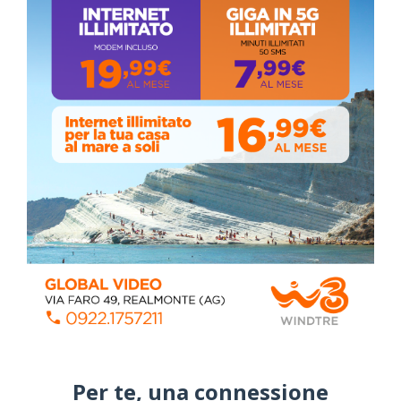
Coronavirus: messaggio del Sindaco Zambito
ai cittadini
Domenica, Novembre 22, 2020
Stefano Bissi entra nella Strada degli
Scrittori, celebrazione a Siculiana (VIDEO)
Giovedì, Luglio 30, 2026
La pandemia covid nella provincia agrigentina,
i dati in dettaglio
Lunedì, Luglio 05, 2021
Per te, una connessione