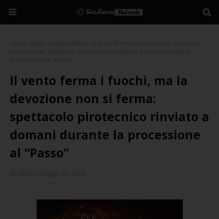
Home page
Siculiana News
Il vento ferma i fuochi, ma la devozione
non si ferma: spettacolo pirotecnico rinviato a domani durante la
processione al “Passo”
Il vento ferma i fuochi, ma la
devozione non si ferma:
spettacolo pirotecnico rinviato a
domani durante la processione
al “Passo”
Sabato, Maggio 02, 2026