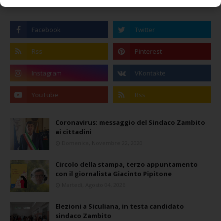
Coronavirus: messaggio del Sindaco Zambito
ai cittadini
Domenica, Novembre 22, 2020
Circolo della stampa, terzo appuntamento
con il giornalista Giacinto Pipitone
Martedì, Agosto 04, 2026
Elezioni a Siculiana, in testa candidato
sindaco Zambito