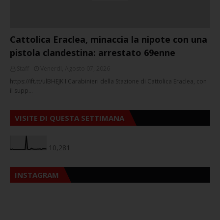
Cattolica Eraclea, minaccia la nipote con una
pistola clandestina: arrestato 69enne
Staff
Venerdì, Agosto 07, 2026
https://ift.tt/ulBHEJK I Carabinieri della Stazione di Cattolica Eraclea, con
il supp…
VISITE DI QUESTA SETTIMANA
10,281
INSTAGRAM