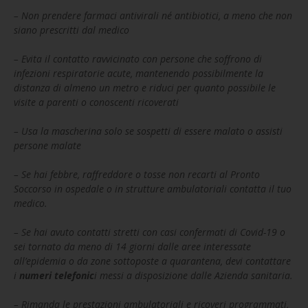
– Non prendere farmaci antivirali né antibiotici, a meno che non
siano prescritti dal medico
– Evita il contatto ravvicinato con persone che soffrono di
infezioni respiratorie acute, mantenendo possibilmente la
distanza di almeno un metro e riduci per quanto possibile le
visite a parenti o conoscenti ricoverati
– Usa la mascherina solo se sospetti di essere malato o assisti
persone malate
– Se hai febbre, raffreddore o tosse non recarti al Pronto
Soccorso in ospedale o in strutture ambulatoriali contatta il tuo
medico.
– Se hai avuto contatti stretti con casi confermati di Covid-19 o
sei tornato da meno di 14 giorni dalle aree interessate
all’epidemia o da zone sottoposte a quarantena, devi contattare
i
numeri telefonic
i messi a disposizione dalle Azienda sanitaria.
– Rimanda le prestazioni ambulatoriali e ricoveri programmati,