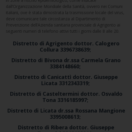
in zone a rischio epidemiologico, come indicate
dall’Organizzazione Mondiale della Sanità, ovvero nei Comuni
italiani, ove è stata dimostrata la trasmissione locale del virus,
deve comunicare tale circostanza al Dipartimento di
Prevenzione dell’Azienda sanitaria provinciale di Agrigento ai
seguenti numeri di telefono attivi tutti i giorni dalle 8 alle 20.
Distretto di Agrigento dottor. Calogero
Collura 3396738639;
Distretto di Bivona dr.ssa Carmela Grano
3384148660;
Distretto di Canicattì dottor. Giuseppe
Licata 3312343319;
Distretto di Casteltermini dottor. Osvaldo
Tona 3316185997;
Distretto di Licata dr.ssa Rossana Mangione
3395008613;
Distretto di Ribera dottor. Giuseppe