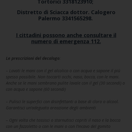
Tortorici 3318123910;
Distretto di Sciacca dottor. Calogero
Palermo 3341565298.
I cittadini possono anche consultare il
numero di emergenza 112.
Le prescrizioni del decalogo
:
– Lavati le mani con il gel alcolico o con acqua e sapone il più
spesso possibile. Non toccarti occhi, naso, bocca, con le mani.
Anche se le mani sembrano pulite lavale con il gel (30 secondi) o
con acqua e sapone (60 secondi)
– Pulisci le superfici con disinfettanti a base di cloro o alcool.
Garantisci un’adeguata areazione degli ambienti
– Ogni volta che tossisci o starnutisci copriti il naso e la bocca
con un fazzoletto o con le mani o con l’incavo del gomito