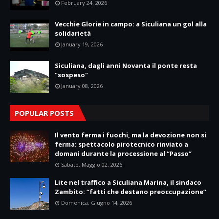
February 24, 2026
Vecchie Glorie in campo: a Siculiana un gol alla
solidarietà
January 19, 2026
Siculiana, dagli anni Novanta il ponte resta
"sospeso"
January 08, 2026
POPULAR POSTS
Il vento ferma i fuochi, ma la devozione non si
ferma: spettacolo pirotecnico rinviato a
domani durante la processione al “Passo”
Sabato, Maggio 02, 2026
Lite nel traffico a Siculiana Marina, il sindaco
Zambito: “fatti che destano preoccupazione”
Domenica, Giugno 14, 2026