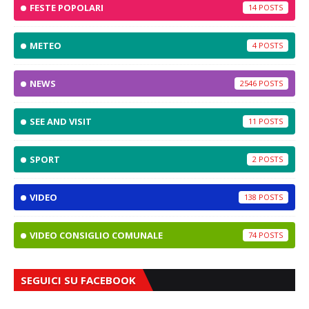
FESTE POPOLARI
14
METEO
4
NEWS
2546
SEE AND VISIT
11
SPORT
2
VIDEO
138
VIDEO CONSIGLIO COMUNALE
74
SEGUICI SU FACEBOOK