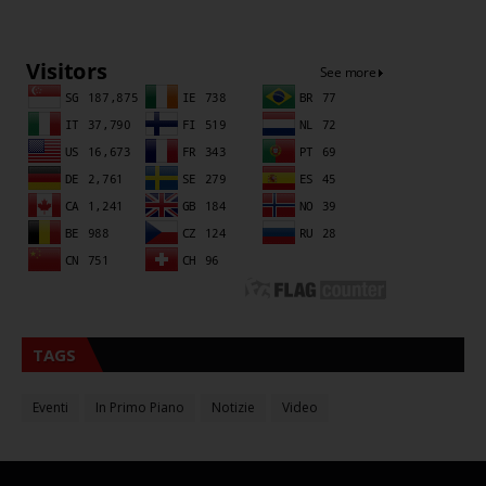
Sna
TAGS
Eventi
In Primo Piano
Notizie
Video