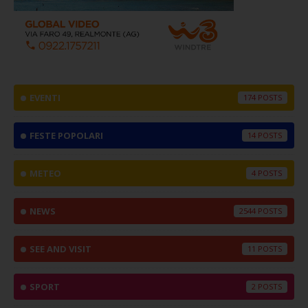
EVENTI
174
FESTE POPOLARI
14
METEO
4
NEWS
2544
SEE AND VISIT
11
SPORT
2