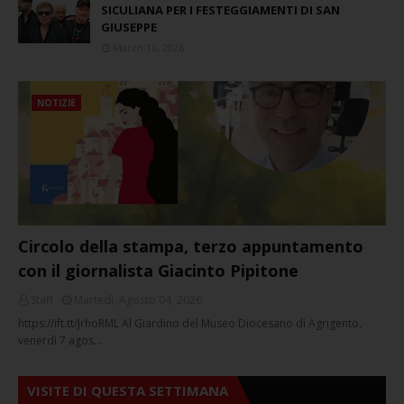
SICULIANA PER I FESTEGGIAMENTI DI SAN
GIUSEPPE
March 16, 2026
NOTIZIE
Circolo della stampa, terzo appuntamento
con il giornalista Giacinto Pipitone
Staff
Martedì, Agosto 04, 2026
https://ift.tt/JrhoRML Al Giardino del Museo Diocesano di Agrigento,
venerdì 7 agos…
VISITE DI QUESTA SETTIMANA