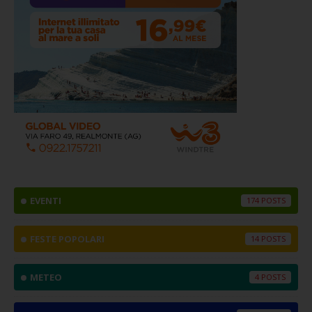
EVENTI
174
FESTE POPOLARI
14
METEO
4