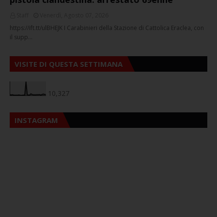
Staff
Venerdì, Agosto 07, 2026
https://ift.tt/ulBHEJK I Carabinieri della Stazione di Cattolica Eraclea, con
il supp…
VISITE DI QUESTA SETTIMANA
10,327
INSTAGRAM