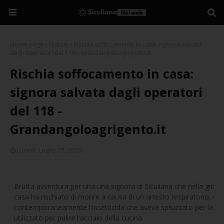
Home page
Notizie
Rischia soffocamento in casa: signora salvata
dagli operatori del 118 - Grandangoloagrigento.it
Rischia soffocamento in casa:
signora salvata dagli operatori
del 118 -
Grandangoloagrigento.it
Lunedì, Luglio 27, 2020
Brutta avventura per una una signora di Siculiana che nella giorna
casa ha rischiato di morire a causa di un arresto respiratorio, do
contemporaneamente l'insetticida che aveva spruzzato per la cas
utilizzato per pulire l'acciaio della cucina.