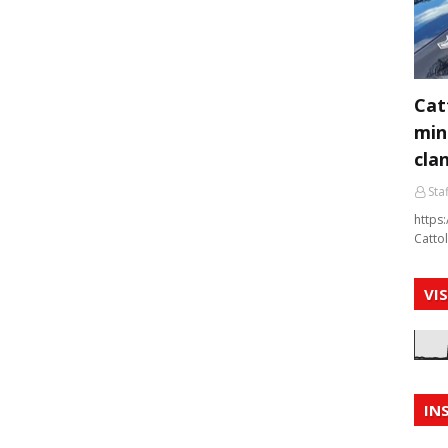
Cat
min
cla
Staf
https:
Cattol
VI
IN