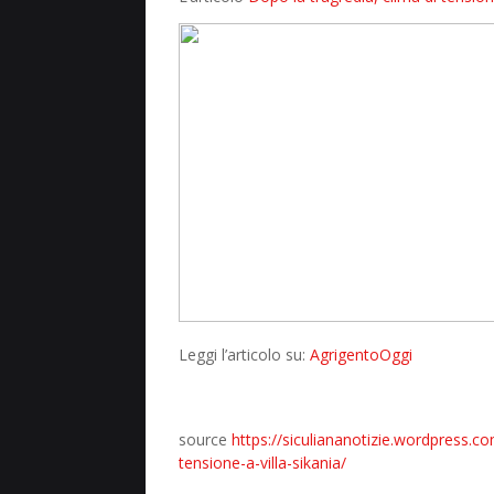
Leggi l’articolo su:
AgrigentoOggi
source
https://siculiananotizie.wordpress.c
tensione-a-villa-sikania/