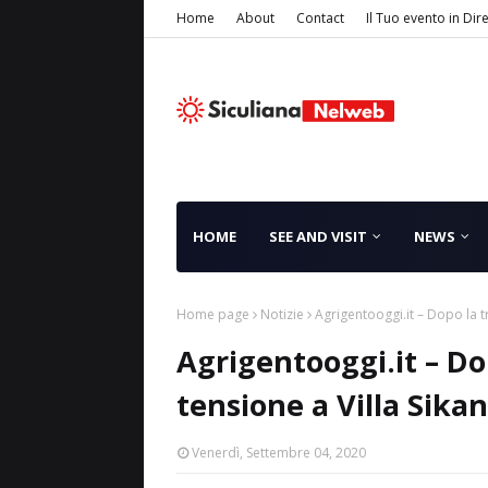
Home
About
Contact
Il Tuo evento in Dir
HOME
SEE AND VISIT
NEWS
Home page
Notizie
Agrigentooggi.it – Dopo la tr
Agrigentooggi.it – Do
tensione a Villa Sikan
Venerdì, Settembre 04, 2020