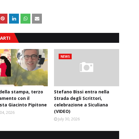
ARTI
NEWS
 della stampa, terzo
Stefano Bissi entra nella
mento con il
Strada degli Scrittori,
ista Giacinto Pipitone
celebrazione a Siculiana
(VIDEO)
04, 2026
July 30, 2026