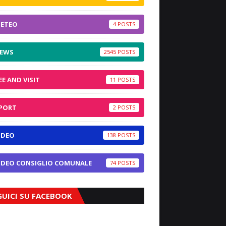
ETEO
4
EWS
2545
EE AND VISIT
11
PORT
2
IDEO
138
IDEO CONSIGLIO COMUNALE
74
GUICI SU FACEBOOK