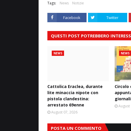
Tags:
News
Notizie
Facebook
Twitter
QUESTI POST POTREBBERO INTERESS
NEWS
NEWS
Cattolica Eraclea, durante
Circolo
lite minaccia nipote con
appunta
pistola clandestina:
giornal
arrestato 69enne
August 
August 07, 2026
POSTA UN COMMENTO