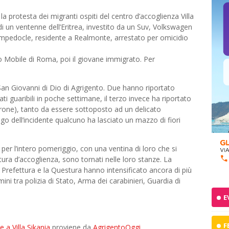
 la protesta dei migranti ospiti del centro d’accoglienza Villa
di un ventenne dell’Eritrea, investito da un Suv, Volkswagen
mpedocle, residente a Realmonte, arrestato per omicidio
to Mobile di Roma, poi il giovane immigrato. Per
le San Giovanni di Dio di Agrigento. Due hanno riportato
ati guaribili in poche settimane, il terzo invece ha riportato
erone), tanto da essere sottoposto ad un delicato
go dell’incidente qualcuno ha lasciato un mazzo di fiori
per l’intero pomeriggio, con una ventina di loro che si
tura d’accoglienza, sono tornati nelle loro stanze. La
 Prefettura e la Questura hanno intensificato ancora di più
ini tra polizia di Stato, Arma dei carabinieri, Guardia di
E
F
 a Villa Sikania
proviene da
AgrigentoOggi
.