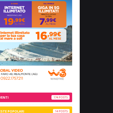
VENTI
174
ESTE POPOLARI
14