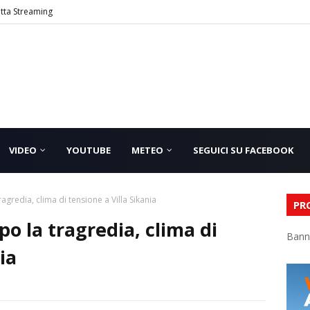
etta Streaming
VIDEO
YOUTUBE
METEO
SEGUICI SU FACEBOOK
agredia, clima di tensione a Villa Sikania
PR
po la tragredia, clima di
Bann
ia