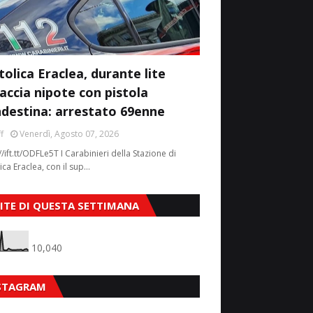
tolica Eraclea, durante lite
accia nipote con pistola
ndestina: arrestato 69enne
f
Venerdì, Agosto 07, 2026
//ift.tt/ODFLe5T I Carabinieri della Stazione di
ica Eraclea, con il sup…
SITE DI QUESTA SETTIMANA
10,040
STAGRAM