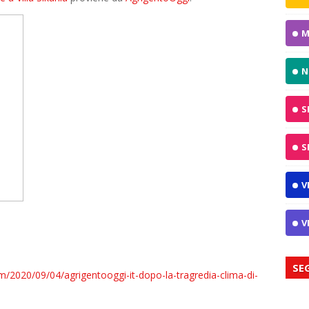
M
N
S
S
V
V
SE
om/2020/09/04/agrigentooggi-it-dopo-la-tragredia-clima-di-