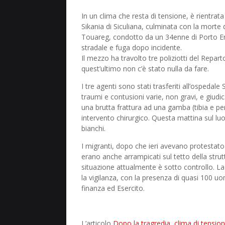
In un clima che resta di tensione, è rientrata
Sikania di Siculiana, culminata con la morte 
Touareg, condotto da un 34enne di Porto E
stradale e fuga dopo incidente.
Il mezzo ha travolto tre poliziotti del Repar
quest’ultimo non c’è stato nulla da fare.
I tre agenti sono stati trasferiti all’ospeda
traumi e contusioni varie, non gravi, e giudic
una brutta frattura ad una gamba (tibia e p
intervento chirurgico. Questa mattina sul luo
bianchi.
I migranti, dopo che ieri avevano protestato 
erano anche arrampicati sul tetto della strut
situazione attualmente è sotto controllo. La
la vigilanza, con la presenza di quasi 100 uom
finanza ed Esercito.
L’articolo
Dopo la tragredia, clima di tensione