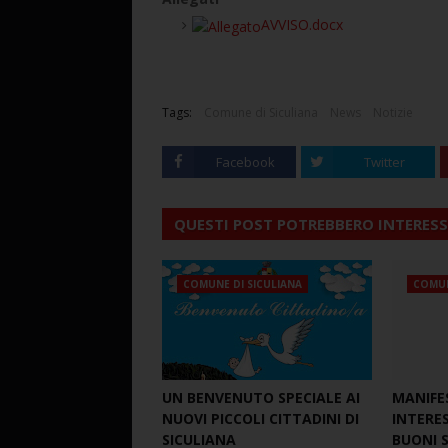
AVVISO.docx
Tags:
Comune di Siculiana
News
Notizie
Facebook
Twitter
QUESTI POST POTREBBERO INTERESS
COMUNE DI SICULIANA
COMUN
UN BENVENUTO SPECIALE AI
MANIFE
NUOVI PICCOLI CITTADINI DI
INTERE
SICULIANA
BUONI S