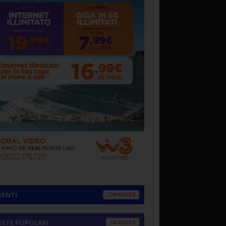
VENTI
174
ESTE POPOLARI
14