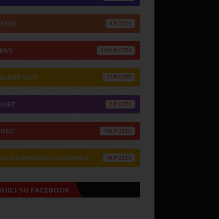
ETEO
4
EWS
2546
EE AND VISIT
11
PORT
2
IDEO
138
IDEO CONSIGLIO COMUNALE
74
GUICI SU FACEBOOK