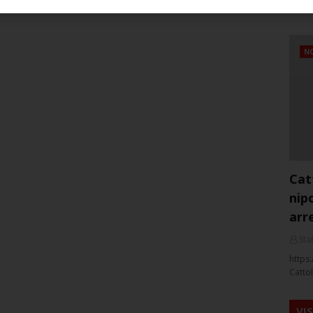
NO
Cat
nip
arr
Staf
https:
Cattol
VI