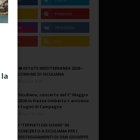
📅 ESTATE MEDITERRANEA 2026 –
 la
COMUNE DI SICULIANA
July 24, 2026
Siculiana, concerto del 1° Maggio
2026 in Piazza Umberto I: arrivano
I Cugini di Campagna
April 14, 2026
I “TEPPISTI DEI SOGNI” IN
CONCERTO A SICULIANA PER I
FESTEGGIAMENTI DI SAN GIUSEPPE