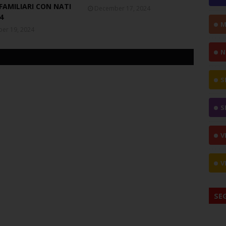
FAMILIARI CON NATI
December 17, 2024
4
M
er 19, 2024
N
S
S
V
V
SE