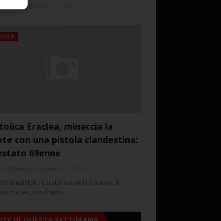
March 16, 2026
TIZIE
tolica Eraclea, minaccia la
ote con una pistola clandestina:
estato 69enne
f
Venerdì, Agosto 07, 2026
//ift.tt/ulBHEJK I Carabinieri della Stazione di
ica Eraclea, con il supp…
SITE DI QUESTA SETTIMANA