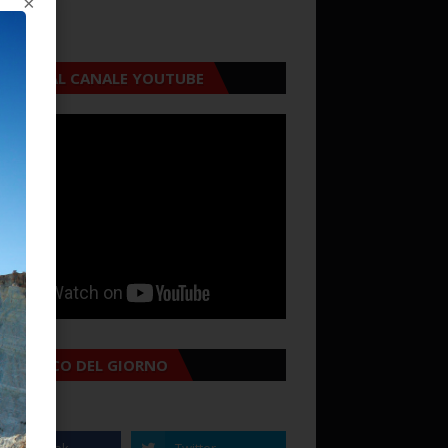
×
CRIVITI AL CANALE YOUTUBE
MANACCO DEL GIORNO