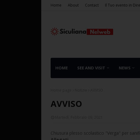
Home
About
Contact
Il Tuo evento in Dir
HOME
SEE AND VISIT
NEWS
Home page
Notizie
AVVISO
AVVISO
Martedì, Febbraio 09, 2021
Chiusura plesso scolastico "Verga" per sanif
Allegati