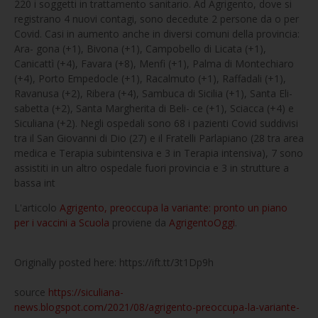
220 i soggetti in trattamento sanitario. Ad Agrigento, dove si
registrano 4 nuovi contagi, sono decedute 2 persone da o per
Covid. Casi in aumento anche in diversi comuni della provincia:
Ara- gona (+1), Bivona (+1), Campobello di Licata (+1),
Canicattì (+4), Favara (+8), Menfi (+1), Palma di Montechiaro
(+4), Porto Empedocle (+1), Racalmuto (+1), Raffadali (+1),
Ravanusa (+2), Ribera (+4), Sambuca di Sicilia (+1), Santa Eli-
sabetta (+2), Santa Margherita di Beli- ce (+1), Sciacca (+4) e
Siculiana (+2). Negli ospedali sono 68 i pazienti Covid suddivisi
tra il San Giovanni di Dio (27) e il Fratelli Parlapiano (28 tra area
medica e Terapia subintensiva e 3 in Terapia intensiva), 7 sono
assistiti in un altro ospedale fuori provincia e 3 in strutture a
bassa int
L'articolo
Agrigento, preoccupa la variante: pronto un piano
per i vaccini a Scuola
proviene da
AgrigentoOggi
.
Originally posted here: https://ift.tt/3t1Dp9h
source
https://siculiana-
news.blogspot.com/2021/08/agrigento-preoccupa-la-variante-