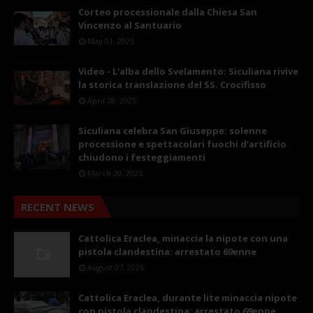
Corteo processionale dalla Chiesa San
Vincenzo al Santuario
May 01, 2025
Video - L'alba dello Svelamento: Siculiana rivive
la storica translazione del SS. Crocifisso
April 28, 2025
Siculiana celebra San Giuseppe: solenne
processione e spettacolari fuochi d’artificio
chiudono i festeggiamenti
March 20, 2025
RECENT NEWS
Cattolica Eraclea, minaccia la nipote con una
pistola clandestina: arrestato 69enne
August 07, 2026
Cattolica Eraclea, durante lite minaccia nipote
con pistola clandestina: arrestato 69enne