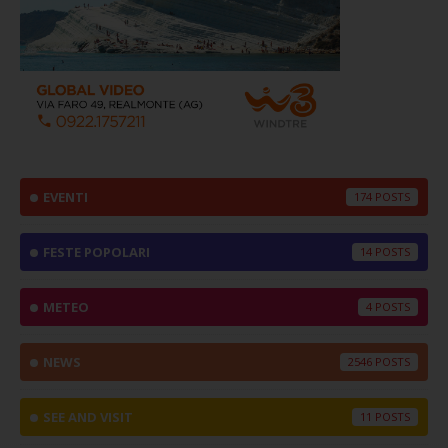
EVENTI
174
FESTE POPOLARI
14
METEO
4
NEWS
2546
SEE AND VISIT
11