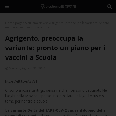
Home page
Siculiana News
Agrigento, preoccupa la variante: pronto
un piano per i vaccini a Scuola
Agrigento, preoccupa la
variante: pronto un piano per i
vaccini a Scuola
Martedì, Agosto 31, 2021
https://ift.tt/eA8V8J
Ci sono ancora tanti giovanissimi che non sono vaccinati. Nei
luoghi della Movida, spesso incontrollata, dilaga il virus e si
teme per rientro a scuola.
L
a variante Delta del SARS-CoV-2 causa il doppio delle
ospedalizzazioni
della precedente Alfa. Per questo al vaglio