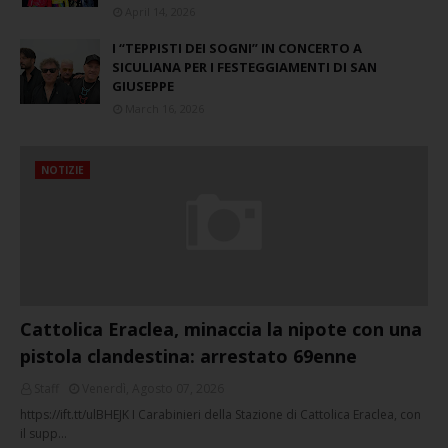
April 14, 2026
I “TEPPISTI DEI SOGNI” IN CONCERTO A
SICULIANA PER I FESTEGGIAMENTI DI SAN
GIUSEPPE
March 16, 2026
NOTIZIE
Cattolica Eraclea, minaccia la nipote con una
pistola clandestina: arrestato 69enne
Staff
Venerdì, Agosto 07, 2026
https://ift.tt/ulBHEJK I Carabinieri della Stazione di Cattolica Eraclea, con
il supp…