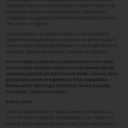
individuate diverse linee d’attività per innalzare il target degli
immunizzati in linea con quanto previsto dall’ordinanza
contingibile ed urgente del presidente della Regione Siciliana
dello scorso 23 agosto.
Gli incontri presso le sedi distrettuali di tutta la provincia
agrigentina proseguiranno con costanza nei prossimi giorni
secondo una precisa programmazione voluta dalla direzione
strategica dell’Azienda Sanitaria Provinciale di Agrigento.
In tutto questo però non si tiene ancora conto della
nuova nuova variante sudafricana che preoccupa gli
scienziati: perchè più infettiva ed elude i vaccini. Virus
già rilevato anche in Inghilterra, Cina, Repubblica
Democratica del Congo, Mauritius, Nuova Zelanda,
Portogallo, Turchia e Svizzera
Il virus corre
Stante al report diffuso ieri dall’Asp, relativo a domenica, ci
sono +61 nuovi contagiati, 4 spedalizzati, 2 de- ceduti e 55
nuovi guariti. Escalation di casi a Licata (+17) che portano a