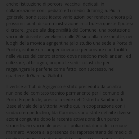
anche l’istituzione di percorsi vaccinali dedicati, in
collaborazione con i pediatri ed i medici di famiglia. Più in
generale, sono state ideate varie azioni per rendere ancora più
prossimi i punti di somministrazione in città. Fra queste l’ipotesi
di creare, grazie alla disponibilità del Comune, una postazione
vaccinale durante i weekend, dalle 20 sino alla mezzanotte, nei
luoghi della movida agrigentina (allo studio una sede a Porta di
Ponte), istituire un camper itinerante per arrivare con facilità
nelle viuzze del centro storico dove risiedono molti anziani, ed
utilizzare, al bisogno, proprio le sedi scolastiche per
raggiungere le periferie come fatto, con successo, nel
quartiere di Giardina Gallotti.
Il vertice all’hub di Agrigento è stato preceduto da un’altra
riunione del comitato tecnico permanente per il comune di
Porto Empedocle, presso la sede del Distretto Sanitario di
Base al viale della Vittoria. Anche qui, in cooperazione con il
sindaco empedoclino, Ida Carmina, sono state definite diverse
azioni congiunte dopo la recente attivazione di un punto
straordinario vaccinale presso il poliambulatorio del comune
marinaro. Ancora alla presenza dei rappresentanti del medici di
medicina generale e dei pediatri di libera scelta, sono state