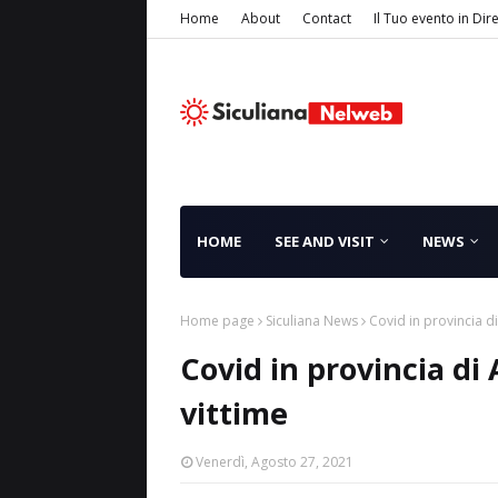
Home
About
Contact
Il Tuo evento in Dir
HOME
SEE AND VISIT
NEWS
Home page
Siculiana News
Covid in provincia di
Covid in provincia di 
vittime
Venerdì, Agosto 27, 2021