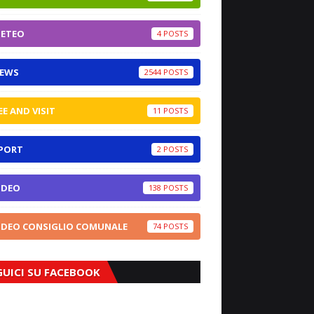
ETEO
4
EWS
2544
EE AND VISIT
11
PORT
2
IDEO
138
IDEO CONSIGLIO COMUNALE
74
GUICI SU FACEBOOK