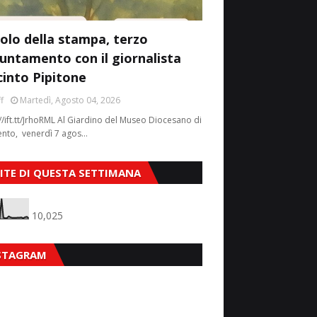
colo della stampa, terzo
untamento con il giornalista
cinto Pipitone
f
Martedì, Agosto 04, 2026
//ift.tt/JrhoRML Al Giardino del Museo Diocesano di
ento, venerdì 7 agos…
SITE DI QUESTA SETTIMANA
10,025
STAGRAM