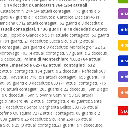
ti, e 14 deceduti);
Canicattì 1.764 (264 attuali
Casteltermini 214 (34 attuali contagiati, 175 guariti e 5
M
giati, 87 guariti e 1 deceduto); Cattolica Eraclea146 (1
ianciana 67 (2 attuali contagiati, 62 guariti e 3 deceduti);
ttuali contagiati, 1.136 guariti e 18 deceduti);
Grotte
N
eduti); Joppolo Giancaxio 55 (1 attuale contagiato, 53 guariti
1.191 guariti, 21 deceduti); Lucca Sicula 21 (2 attuali
S
li contagiati, 281 guariti e 8 deceduti); Montallegro 122 ( 2
 Montevago 103 (4 attuali contagiati, 97 guariti e 2 deceduti);
e 5 deceduti);
Palma di Montechiaro 1.052 (64 attuali
S
Porto Empedocle 625 (82 attuali contagiati, 532
ttuali contagiati, 154 guariti e 2 deceduti); Raffadali 507
V
eduti); Ravanusa 716 (51 attuali contagiati, 655 guariti, 10
i, 99 guariti e 3 deceduti); 803 (71 attuali contagiati, 716
 ( 6 attuali contagiati, 263 guariti e 22 deceduti); San Biagio
V
i, e 6 deceduti); San Giovanni Gemini 150 (36 attuali
gelo Muxaro 48 (2 attuali contagiati, e 46 guariti); Santa
i e 1 deceduto); Santa Margherita Belice 303 (35 attuali
SE
tefano Quisquina 72 (2 attuali contagiati, 68 guariti e 2
 838 guariti e 25 deceduti); Siculiana 268 (56 attuali
ca Sicula 25 (3 attuali contagiati,21 guariti e 1 deceduto).