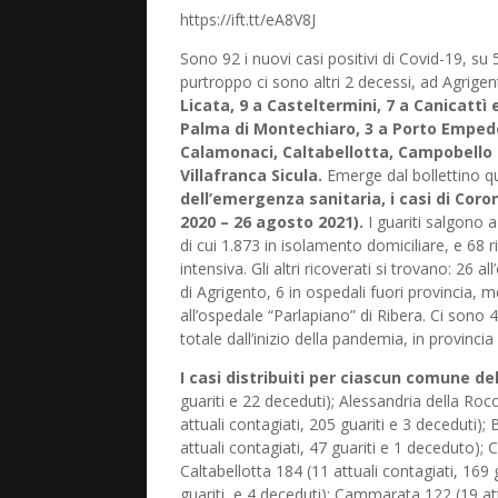
https://ift.tt/eA8V8J
Sono 92 i nuovi casi positivi di Covid-19, su 
purtroppo ci sono altri 2 decessi, ad Agrig
Licata, 9 a Casteltermini, 7 a Canicattì 
Palma di Montechiaro, 3 a Porto Empedo
Calamonaci, Caltabellotta, Campobello di
Villafranca Sicula.
Emerge dal bollettino q
dell’emergenza sanitaria, i casi di Coro
2020 – 26 agosto 2021).
I guariti salgono a
di cui 1.873 in isolamento domiciliare, e 68 r
intensiva. Gli altri ricoverati si trovano: 26 
di Agrigento, 6 in ospedali fuori provincia, m
all’ospedale “Parlapiano” di Ribera. Ci sono 4
totale dall’inizio della pandemia, in provinc
I casi distribuiti per ciascun comune del
guariti e 22 deceduti); Alessandria della Rocc
attuali contagiati, 205 guariti e 3 deceduti);
attuali contagiati, 47 guariti e 1 deceduto); 
Caltabellotta 184 (11 attuali contagiati, 169 
guariti, e 4 deceduti); Cammarata 122 (19 at