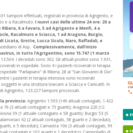
531 tamponi effettuati, registrati in provincia di Agrigento, e
ento e a Racalmuto.
I nuovi casi delle ultime 24 ore: 20 a
e Ribera, 6 a Favara, 5 ad Agrigento e Menfi, 4 a
cle, Racalmuto e Sciacca, 1 ad Aragona, Burgio,
 Licata, Grotte, Lucca Sicula, Naro, Raffadali, e
uotidiano di Asp
. Complessivamente, dall’inizio
navirus, in tutto l’Agrigentino, sono 15.747 (1 marzo
 13.504. I deceduti sono 302. Gli attuali positivi sono 1.931,
icoverati in ospedale. Sono 4 i pazienti ricoverati in terapia
all’ospedale “Parlapiano” di Ribera; 28 al “San Giovanni di Dio”
entre i pazienti in terapia intensiva sono ricoverati
 soggetti in una struttura lowcare a Sciacca e Canicattì. In
ia di Agrigento, 123.227 tamponi processati.
la provincia:
Agrigento 1.593 (149 attuali contagiati, 1.422
a 76 (3 attuali contagiati e 73 guariti); Aragona 220 (12
 Bivona 59 (1 attuale contagiato e 58 guariti); Burgio 53 (5
E
Calamonaci 42 (2 attuali contagiati, 38 guariti e 2 deceduti);
guariti, e 5 deceduti); Camastra 106 (3 attuali contagiati, 99
F
tuali contagiati e 102 guariti e 1 deceduto); Campobello di