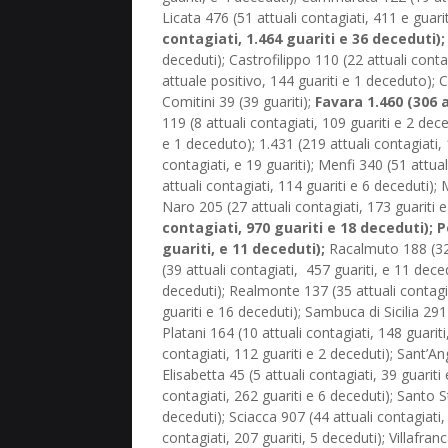
Licata 476 (51 attuali contagiati, 411 e guari
contagiati, 1.464 guariti e 36 deceduti);
deceduti); Castrofilippo 110 (22 attuali conta
attuale positivo, 144 guariti e 1 deceduto); C
Comitini 39 (39 guariti);
Favara 1.460 (306 a
119 (8 attuali contagiati, 109 guariti e 2 dec
e 1 deceduto); 1.431 (219 attuali contagiati, 
contagiati, e 19 guariti); Menfi 340 (51 attua
attuali contagiati, 114 guariti e 6 deceduti);
Naro 205 (27 attuali contagiati, 173 guariti 
contagiati, 970 guariti e 18 deceduti); 
guariti, e 11 deceduti);
Racalmuto 188 (32 a
(39 attuali contagiati, 457 guariti, e 11 dec
deceduti); Realmonte 137 (35 attuali contagiat
guariti e 16 deceduti); Sambuca di Sicilia 291
Platani 164 (10 attuali contagiati, 148 guarit
contagiati, 112 guariti e 2 deceduti); Sant’An
Elisabetta 45 (5 attuali contagiati, 39 guarit
contagiati, 262 guariti e 6 deceduti); Santo S
deceduti); Sciacca 907 (44 attuali contagiati,
contagiati, 207 guariti, 5 deceduti); Villafran