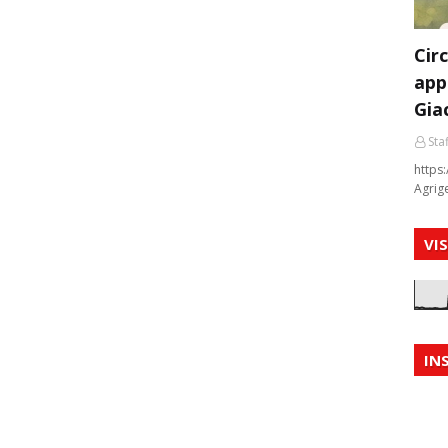
Cir
app
Gia
Staf
https:
Agrig
VI
IN