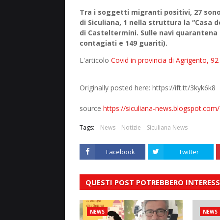
Tra i soggetti migranti positivi, 27 sono
di Siculiana, 1 nella struttura la “Casa 
di Casteltermini. Sulle navi quarantena 
contagiati e 149 guariti).
L'articolo
Covid in provincia di Agrigento, 92
Originally posted here: https://ift.tt/3kyk6k8
source
https://siculiana-news.blogspot.com/
Tags:
News
Notizie
Siculiana News
Facebook
Twitter
QUESTI POST POTREBBERO INTERESS
NEWS
NEWS