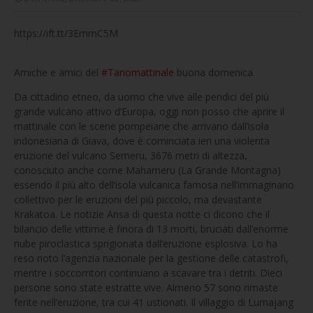
https://ift.tt/3EmmC5M
Amiche e amici del
#Tanomattinale
buona domenica.
Da cittadino etneo, da uomo che vive alle pendici del più
grande vulcano attivo d’Europa, oggi non posso che aprire il
mattinale con le scene pompeiane che arrivano dall’isola
indonesiana di Giava, dove è cominciata ieri una violenta
eruzione del vulcano Semeru, 3676 metri di altezza,
conosciuto anche come Mahameru (La Grande Montagna)
essendo il più alto dell’isola vulcanica famosa nell’immaginario
collettivo per le eruzioni del più piccolo, ma devastante
Krakatoa. Le notizie Ansa di questa notte ci dicono che il
bilancio delle vittime è finora di 13 morti, bruciati dall’enorme
nube piroclastica sprigionata dall’eruzione esplosiva. Lo ha
reso noto l’agenzia nazionale per la gestione delle catastrofi,
mentre i soccorritori continuano a scavare tra i detriti. Dieci
persone sono state estratte vive. Almeno 57 sono rimaste
ferite nell’eruzione, tra cui 41 ustionati. Il villaggio di Lumajang