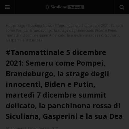
Home page
Siculiana News
#Tanomattinale 5 dicembre 2021: Semeru
come Pompei, Brandeburgo, la strage degli innocenti, Biden e Putin,
martedì 7 dicembre summit delicato, la panchinona rossa di Siculiana,
Gasperini e la sua Dea
#Tanomattinale 5 dicembre
2021: Semeru come Pompei,
Brandeburgo, la strage degli
innocenti, Biden e Putin,
martedì 7 dicembre summit
delicato, la panchinona rossa di
Siculiana, Gasperini e la sua Dea
Domenica, Dicembre 05, 2021