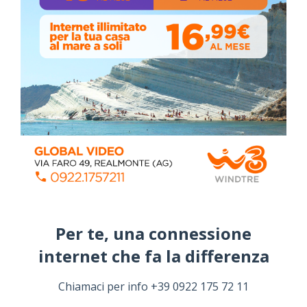
EVENTI
174
FESTE POPOLARI
14
METEO
4
NEWS
2546
Per te, una connessione
internet che fa la differenza​
SEE AND VISIT
11
Chiamaci per info +39 0922 175 72 11
SPORT
2