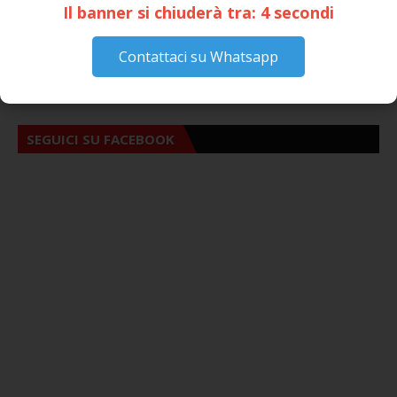
Il banner si chiuderà tra:
3
secondi
VIDEO
138
Contattaci su Whatsapp
VIDEO CONSIGLIO COMUNALE
74
SEGUICI SU FACEBOOK