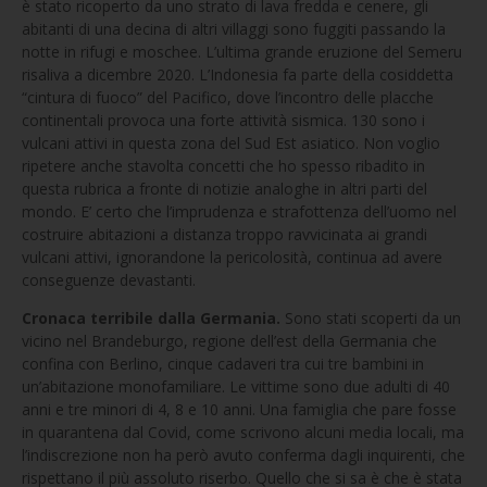
è stato ricoperto da uno strato di lava fredda e cenere, gli
abitanti di una decina di altri villaggi sono fuggiti passando la
notte in rifugi e moschee. L’ultima grande eruzione del Semeru
risaliva a dicembre 2020. L’Indonesia fa parte della cosiddetta
“cintura di fuoco” del Pacifico, dove l’incontro delle placche
continentali provoca una forte attività sismica. 130 sono i
vulcani attivi in questa zona del Sud Est asiatico. Non voglio
ripetere anche stavolta concetti che ho spesso ribadito in
questa rubrica a fronte di notizie analoghe in altri parti del
mondo. E’ certo che l’imprudenza e strafottenza dell’uomo nel
costruire abitazioni a distanza troppo ravvicinata ai grandi
vulcani attivi, ignorandone la pericolosità, continua ad avere
conseguenze devastanti.
Cronaca terribile dalla Germania.
Sono stati scoperti da un
vicino nel Brandeburgo, regione dell’est della Germania che
confina con Berlino, cinque cadaveri tra cui tre bambini in
un’abitazione monofamiliare. Le vittime sono due adulti di 40
anni e tre minori di 4, 8 e 10 anni. Una famiglia che pare fosse
in quarantena dal Covid, come scrivono alcuni media locali, ma
l’indiscrezione non ha però avuto conferma dagli inquirenti, che
rispettano il più assoluto riserbo. Quello che si sa è che è stata