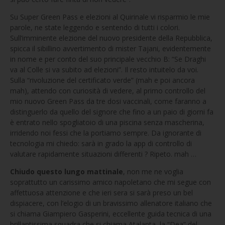
Su Super Green Pass e elezioni al Quirinale vi risparmio le mie
parole, ne state leggendo e sentendo di tutti i colori.
Sull’imminente elezione del nuovo presidente della Repubblica,
spicca il sibillino avvertimento di mister Tajani, evidentemente
in nome e per conto del suo principale vecchio B: “Se Draghi
va al Colle si va subito ad elezioni”. Il resto intuitelo da voi.
Sulla “rivoluzione del certificato verde” (mah e poi ancora
mah), attendo con curiosità di vedere, al primo controllo del
mio nuovo Green Pass da tre dosi vaccinali, come faranno a
distinguerlo da quello del signore che fino a un paio di giorni fa
è entrato nello spogliatoio di una piscina senza mascherina,
irridendo noi fessi che la portiamo sempre. Da ignorante di
tecnologia mi chiedo: sarà in grado la app di controllo di
valutare rapidamente situazioni differenti ? Ripeto. mah …
Chiudo questo lungo mattinale
, non me ne voglia
soprattutto un carissimo amico napoletano che mi segue con
affettuosa attenzione e che ieri sera si sarà preso un bel
dispiacere, con l’elogio di un bravissimo allenatore italiano che
si chiama Giampiero Gasperini, eccellente guida tecnica di una
brillantissima squadra che si chiama Atalanta, la “Dea” del