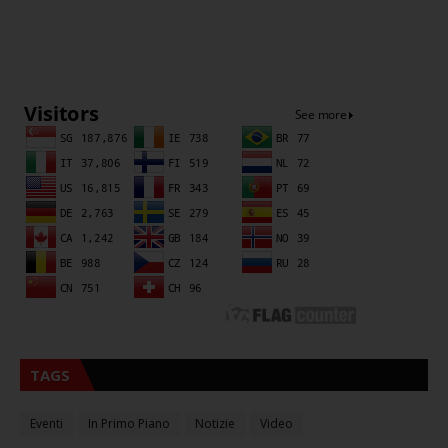
Sna
TAGS
Eventi
In Primo Piano
Notizie
Video