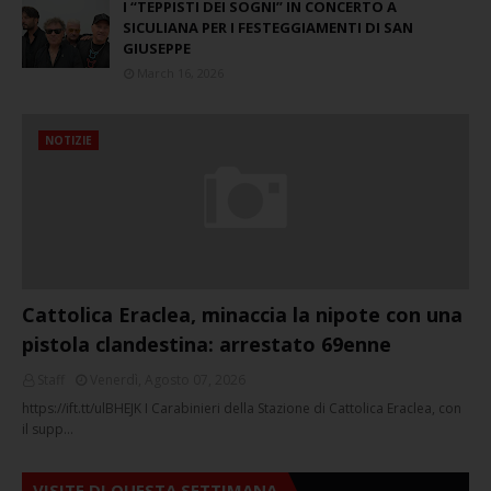
I “TEPPISTI DEI SOGNI” IN CONCERTO A
SICULIANA PER I FESTEGGIAMENTI DI SAN
GIUSEPPE
March 16, 2026
NOTIZIE
Cattolica Eraclea, minaccia la nipote con una
pistola clandestina: arrestato 69enne
Staff
Venerdì, Agosto 07, 2026
https://ift.tt/ulBHEJK I Carabinieri della Stazione di Cattolica Eraclea, con
il supp…
VISITE DI QUESTA SETTIMANA