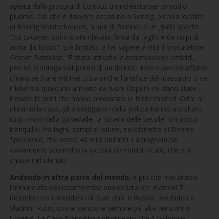
aperta dalla procura di Cottbus un’inchiesta per omicidio
plurimo. Ciò che è davvero accaduto a Senzig, piccola località
di Koenig Wusterhausen, a sud di Berlino, è un giallo aperto.
“Sui cadaveri sono state rilevate ferite da taglio e da colpi di
arma da fuoco”, si è limitato a far sapere a Bild il procuratore
Gernot Bantelon. “È stata attivata la commissione omicidi,
perché si indaga sull’ipotesi di un delitto”. Non è ancora affatto
chiaro se fra le vittime ci sia anche l’artefice del massacro o se
il killer sia qualcuno arrivato da fuori. Oppure se siano state
trovate le armi che hanno provocato le ferite mortali. Oltre ai
rilievi nella casa, gli investigatori della polizia hanno ascoltato
tutti i vicini della Birkenalle, la ‘strada delle betulle’. Un posto
tranquillo, fra laghi, campi e radure, nel distretto di Dehme
Spreewald, che conta 40 mila abitanti. La tragedia ha
ovviamente sconvolto la piccola comunità locale, che si è
chiusa nel silenzio.
Andando in altra parte del mondo
, è più che mai attesa
l’annunciata videoconferenza annunciata per martedì 7
dicembre tra i presidenti di Stati Uniti e Russia, Joe Biden e
Vladimir Putin, con al centro le sempre più alte tensioni in
Ucraina. La Casa Bianca ha sottolineato che il colloquio