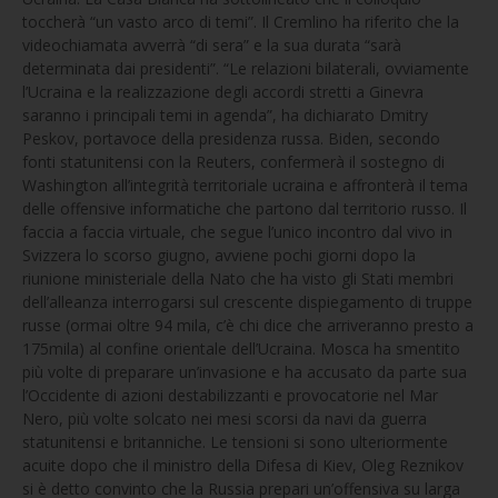
toccherà “un vasto arco di temi”. Il Cremlino ha riferito che la
videochiamata avverrà “di sera” e la sua durata “sarà
determinata dai presidenti”. “Le relazioni bilaterali, ovviamente
l’Ucraina e la realizzazione degli accordi stretti a Ginevra
saranno i principali temi in agenda”, ha dichiarato Dmitry
Peskov, portavoce della presidenza russa. Biden, secondo
fonti statunitensi con la Reuters, confermerà il sostegno di
Washington all’integrità territoriale ucraina e affronterà il tema
delle offensive informatiche che partono dal territorio russo. Il
faccia a faccia virtuale, che segue l’unico incontro dal vivo in
Svizzera lo scorso giugno, avviene pochi giorni dopo la
riunione ministeriale della Nato che ha visto gli Stati membri
dell’alleanza interrogarsi sul crescente dispiegamento di truppe
russe (ormai oltre 94 mila, c’è chi dice che arriveranno presto a
175mila) al confine orientale dell’Ucraina. Mosca ha smentito
più volte di preparare un’invasione e ha accusato da parte sua
l’Occidente di azioni destabilizzanti e provocatorie nel Mar
Nero, più volte solcato nei mesi scorsi da navi da guerra
statunitensi e britanniche. Le tensioni si sono ulteriormente
acuite dopo che il ministro della Difesa di Kiev, Oleg Reznikov
si è detto convinto che la Russia prepari un’offensiva su larga