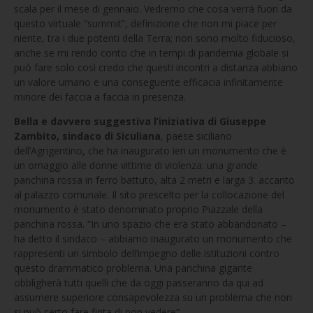
scala per il mese di gennaio. Vedremo che cosa verrà fuori da
questo virtuale “summit”, definizione che non mi piace per
niente, tra i due potenti della Terra; non sono molto fiducioso,
anche se mi rendo conto che in tempi di pandemia globale si
può fare solo così credo che questi incontri a distanza abbiano
un valore umano e una conseguente efficacia infinitamente
minore dei faccia a faccia in presenza.
Bella e davvero suggestiva l’iniziativa di Giuseppe
Zambito, sindaco di Siculiana
, paese siciliano
dell’Agrigentino, che ha inaugurato ieri un monumento che è
un omaggio alle donne vittime di violenza: una grande
panchina rossa in ferro battuto, alta 2 metri e larga 3. accanto
al palazzo comunale. Il sito prescelto per la collocazione del
monumento è stato denominato proprio Piazzale della
panchina rossa. “In uno spazio che era stato abbandonato –
ha detto il sindaco – abbiamo inaugurato un monumento che
rappresenti un simbolo dell’impegno delle istituzioni contro
questo drammatico problema. Una panchina gigante
obbligherà tutti quelli che da oggi passeranno da qui ad
assumere superiore consapevolezza su un problema che non
si può certo fare finta di non vedere”.