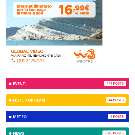
EVENTI
174
FESTE POPOLARI
14
METEO
4
NEWS
2546