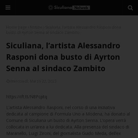
Home page
Notizie
Siculiana, l’artista Alessandro Rasponi dona
busto di Ayrton Senna al sindaco Zambito
Siculiana, l’artista Alessandro
Rasponi dona busto di Ayrton
Senna al sindaco Zambito
Mercoledì, Marzo 22, 2023
https://ift.tt/N8Pcptq
L’artista Alessandro Rasponi, nel corso di una iniziativa
dedicata al campione di Formula Uno a Modena, ha donato al
Comune di Siculiana un busto di Ayrton Senna. L’opera verrà
collocata in un’area a lui dedicata. Alla presenza del sindaco di
Maranello, Luigi Zironi, del giornalista Guido Meda, dell’ex