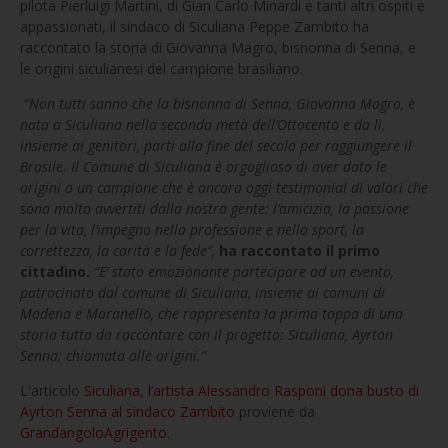
pilota Pierluigi Martini, di Gian Carlo Minardi e tanti altri ospiti e
appassionati, il sindaco di Siculiana Peppe Zambito ha
raccontato la storia di Giovanna Magro, bisnonna di Senna, e
le origini siculianesi del campione brasiliano.
“Non tutti sanno che la bisnonna di Senna, Giovanna Magro, è
nata a Siculiana nella seconda metà dell’Ottocento e da lì,
insieme ai genitori, partì alla fine del secolo per raggiungere il
Brasile. Il Comune di Siculiana è orgoglioso di aver dato le
origini a un campione che è ancora oggi testimonial di valori che
sono molto avvertiti dalla nostra gente: l’amicizia, la passione
per la vita, l’impegno nella professione e nello sport, la
correttezza, la carità e la fede”,
ha raccontato il primo
cittadino.
“E’ stato emozionante partecipare ad un evento,
patrocinato dal comune di Siculiana, insieme ai comuni di
Modena e Maranello, che rappresenta la prima tappa di una
storia tutta da raccontare con il progetto: Siculiana, Ayrton
Senna: chiamata alle origini.”
L'articolo
Siculiana, l’artista Alessandro Rasponi dona busto di
Ayrton Senna al sindaco Zambito
proviene da
GrandangoloAgrigento
.