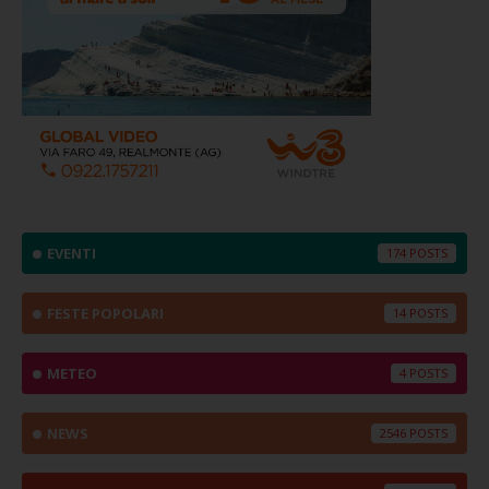
EVENTI
174
FESTE POPOLARI
14
METEO
4
NEWS
2546