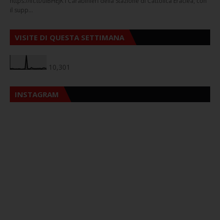
https://ift.tt/ulBHEJK I Carabinieri della Stazione di Cattolica Eraclea, con
il supp…
VISITE DI QUESTA SETTIMANA
10,301
INSTAGRAM