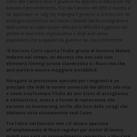
Cutro alla Camera dove il governo ha apposto la fiducia per far
passare il provvedimento, l’On.Ida Carmina del M5S è riuscita a
far approvare un odg che impegna il governo a riconoscere un
sostegno economico ai Comuni coinvolti dai flussi migratori e
della prima accoglienza per allievare le difficoltà oggettive nel
gestire la macchina organizzativa e degli aiuti verso
popolazioni che scappano da guerre e da crisi economiche.
“Il Decreto Cutro riporta l’Italia grazie al Governo Meloni
indietro nel tempo, un decreto che non solo non
eliminerà l’immigrazione clandestina e i flussi ma che
anzi porterà ancora maggiore instabilità.
Abrogare la protezione speciale per i migranti è un
principio che lede le norme universali del diritto alla vita
e vuole trasformare l’Italia da uno Stato di accoglienza
e solidaristico, invece a forme di repressione che
saranno un boomerang anche alla luce delle stragi che
abbiamo visto ultimamente vedi Cutro.
Tra l’altro nel Decreto non c’è alcuna apertura
all’ampliamento di flussi regolari per motivi di lavoro,
quindi non sarà un provvedimento repressivo a bloccare