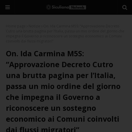
Home page
Notizie
On. Ida Carmina M5S: “Approvazione Decreto
Cutro una brutta pagina per l’Italia, passa un mio ordine del giorno che
impegna il Governo a riconoscere un sostegno economico ai Comuni
coinvolti dai flussi migratori”
On. Ida Carmina M5S:
“Approvazione Decreto Cutro
una brutta pagina per l’Italia,
passa un mio ordine del giorno
che impegna il Governo a
riconoscere un sostegno
economico ai Comuni coinvolti
dai flussi migratori”