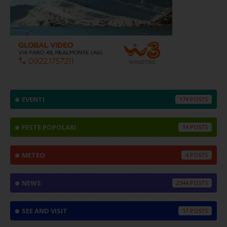
EVENTI
174
FESTE POPOLARI
14
METEO
4
NEWS
2544
SEE AND VISIT
11