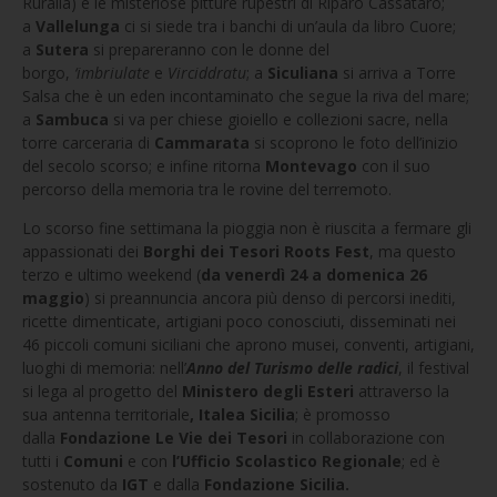
Ruralia) e le misteriose pitture rupestri di Riparo Cassataro;
a
Vallelunga
ci si siede tra i banchi di un’aula da libro Cuore;
a
Sutera
si prepareranno con le donne del
borgo,
‘imbriulate
e
Virciddratu
; a
Siculiana
si arriva a Torre
Salsa che è un eden incontaminato che segue la riva del mare;
a
Sambuca
si va per chiese gioiello e collezioni sacre, nella
torre carceraria di
Cammarata
si scoprono le foto dell’inizio
del secolo scorso; e infine ritorna
Montevago
con il suo
percorso della memoria tra le rovine del terremoto.
Lo scorso fine settimana la pioggia non è riuscita a fermare gli
appassionati dei
Borghi dei Tesori Roots Fest
, ma questo
terzo e ultimo weekend (
da venerdì 24 a domenica 26
maggio
) si preannuncia ancora più denso di percorsi inediti,
ricette dimenticate, artigiani poco conosciuti, disseminati nei
46 piccoli comuni siciliani che aprono musei, conventi, artigiani,
luoghi di memoria: nell’
Anno del
Turismo delle radici
, il festival
si lega al progetto del
Ministero degli Esteri
attraverso la
sua antenna territoriale
, Italea
Sicilia
; è promosso
dalla
Fondazione Le Vie dei Tesori
in collaborazione con
tutti i
Comuni
e con
l’Ufficio Scolastico Regionale
; ed è
sostenuto da
IGT
e dalla
Fondazione Sicilia.