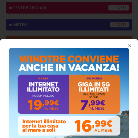
FESTE POPOLARI
14
METEO
4
NEWS
2544
×
SEE AND VISIT
11
SPORT
2
VIDEO
138
VIDEO CONSIGLIO COMUNALE
74
SEGUICI SU FACEBOOK