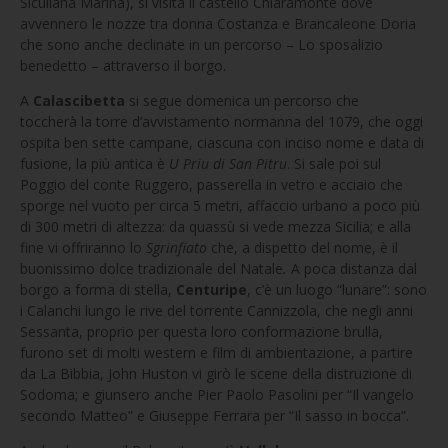
Siculiana Marina), si visita il castello Chiaramonte dove
avvennero le nozze tra donna Costanza e Brancaleone Doria
che sono anche declinate in un percorso – Lo sposalizio
benedetto – attraverso il borgo.
A
Calascibetta
si segue domenica un percorso che
toccherà la torre d’avvistamento normanna del 1079, che oggi
ospita ben sette campane, ciascuna con inciso nome e data di
fusione, la più antica è
U Priu di San Pitru
. Si sale poi sul
Poggio del conte Ruggero, passerella in vetro e acciaio che
sporge nel vuoto per circa 5 metri, affaccio urbano a poco più
di 300 metri di altezza: da quassù si vede mezza Sicilia; e alla
fine vi offriranno lo
Sgrinfiato
che, a dispetto del nome, è il
buonissimo dolce tradizionale del Natale
.
A poca distanza dal
borgo a forma di stella,
Centuripe
, c’è un luogo “lunare”: sono
i Calanchi lungo le rive del torrente Cannizzola, che negli anni
Sessanta, proprio per questa loro conformazione brulla,
furono set di molti western e film di ambientazione, a partire
da La Bibbia, John Huston vi girò le scene della distruzione di
Sodoma; e giunsero anche Pier Paolo Pasolini per “Il vangelo
secondo Matteo” e Giuseppe Ferrara per “Il sasso in bocca”.