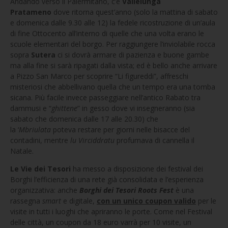
Andando verso il Palermitano,
c’è
Vallelunga
Pratameno
dove ritorna quest’anno (solo la mattina di sabato
e domenica dalle 9.30 alle 12) la fedele ricostruzione di un’aula
di fine Ottocento all’interno di quelle che una volta erano le
scuole elementari del borgo. Per raggiungere l’inviolabile rocca
sopra
Sutera
ci si dovrà armare di pazienza e buone gambe
ma alla fine si sarà ripagati dalla vista; ed è bello anche arrivare
a Pizzo San Marco per scoprire “Li figureddi”, affreschi
misteriosi che abbellivano quella che un tempo era una tomba
sicana. Più facile invece passeggiare nell’antico Rabato tra
dammusi e “
ghittene
” in gesso dove vi insegneranno (sia
sabato che domenica dalle 17 alle 20.30) che
la ‘
Mbriulata
poteva restare
per giorni nelle bisacce del
contadini, mentre
lu Virciddratu
profumava di cannella il
Natale.
Le Vie dei Tesori
ha messo a disposizione dei festival dei
Borghi l’efficienza di una rete già consolidata e l’esperienza
organizzativa: anche
Borghi dei Tesori Roots Fest
è una
rassegna
smart
e digitale,
con un unico coupon valido
per le
visite in tutti i luoghi che apriranno le porte. Come nel Festival
delle città, un coupon da 18 euro varrà per 10 visite, un