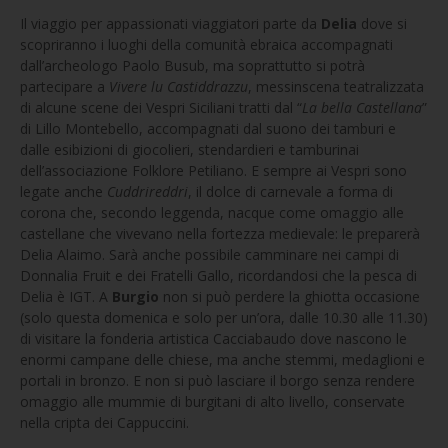
Il viaggio per appassionati viaggiatori parte da
Delia
dove si
scopriranno i luoghi della comunità ebraica accompagnati
dall’archeologo Paolo Busub, ma soprattutto si potrà
partecipare a
Vivere lu Castiddrazzu
, messinscena teatralizzata
di alcune scene dei Vespri Siciliani tratti dal “
La bella Castellana
”
di Lillo Montebello, accompagnati dal suono dei tamburi e
dalle esibizioni di giocolieri, stendardieri e tamburinai
dell’associazione Folklore Petiliano. E sempre ai Vespri sono
legate anche
Cuddrireddri
, il dolce di carnevale a forma di
corona che, secondo leggenda, nacque come omaggio alle
castellane che vivevano nella fortezza medievale: le preparerà
Delia Alaimo. Sarà anche possibile camminare nei campi di
Donnalia Fruit e dei Fratelli Gallo, ricordandosi che la pesca di
Delia è IGT. A
Burgio
non si può perdere la ghiotta occasione
(solo questa domenica e solo per un’ora, dalle 10.30 alle 11.30)
di visitare la fonderia artistica Cacciabaudo dove nascono le
enormi campane delle chiese, ma anche stemmi, medaglioni e
portali in bronzo. E non si può lasciare il borgo senza rendere
omaggio alle mummie di burgitani di alto livello, conservate
nella cripta dei Cappuccini.