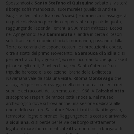
Spostandosi a
Santo Stefano di Quisquina
sabato si visiterà
il borgo soffermandosi sui suoi murales (quello di Andrea
Buglisi è dedicato a Icaro
en travesti
) e domenica si assaggerà
un particolarissimo pecorino dop durante un picnic in quota,
raggiungendo l’azienda Ferranti a 900 metri d’altezza. Eccoci
nell’Agrigentino: se a
Cammarata
si andrà in cerca di tesori
sulle tracce della domina Lucia la normanna, passando dalla
Torre carceraria che espone costumi e riproduzioni d’epoca,
oltre a scatti del primo Novecento; a
Sambuca di Sicilia
ci si
perderà tra cortili, vigneti e “
purrere
” ricordando che qui visse il
pittore degli umili, Gianbecchina, che Santa Caterina è un
tripudio barocco e la collezione libraria della Biblioteca
Navarriana vale da sola una visita
.
Ritorna
Montevago
che
accoglierà per un vero viaggio nella memoria alla ricerca dei
suoni e dei racconti del terremoto del 1968. A
Caltabellotta
si scoprono i reperti dell’antica città Triocala, nel museo
archeologico dove si trova anche una sezione dedicata alle
opere dello scultore Salvatore Rizzuti: i miti siciliani in gesso,
terracotta, legno o bronzo. Raggiungendo la costa e arrivando
a
Siculiana
, ci si perde per le vie dei borgo strettamente
legato al mare (non dimenticate il tramonto nella borgata di