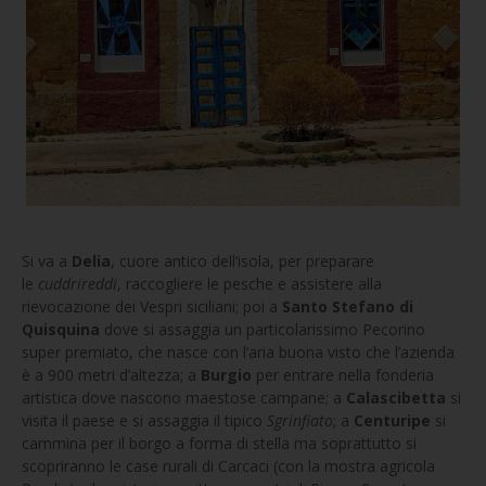
Si va a
Delia
, cuore antico dell’isola, per preparare
le
cuddrireddi
, raccogliere le pesche e assistere alla
rievocazione dei Vespri siciliani; poi a
Santo Stefano di
Quisquina
dove si assaggia un particolarissimo Pecorino
super premiato, che nasce con l’aria buona visto che l’azienda
è a 900 metri d’altezza; a
Burgio
per entrare nella fonderia
artistica dove nascono maestose campane; a
Calascibetta
si
visita il paese e si assaggia il tipico
Sgrinfiato
; a
Centuripe
si
cammina per il borgo a forma di stella ma soprattutto si
scopriranno le case rurali di Carcaci (con la mostra agricola