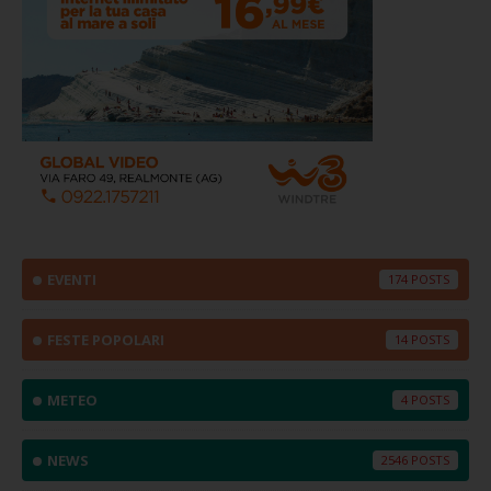
EVENTI
174
FESTE POPOLARI
14
METEO
4
NEWS
2546