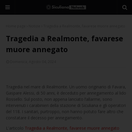
Home page
Notizie
Tragedia a Realmonte, favarese muore annegato
Tragedia a Realmonte, favarese
muore annegato
Domenica, Agosto 04, 2024
Tragedia nel mare di Realmonte. Un uomo originario di Favara,
Gaspare Alessi, di 50 anni, è deceduto per annegamento al lido
Rossello. Sul posto, non appena lanciato l’allarme, sono
intervenuti i carabinieri della stazione di Siculiana e gli operatori
del 118. I sanitari, purtroppo, non hanno potuto fare altro che
constatare il decesso per annegamento.
L'articolo
Tragedia a Realmonte, favarese muore annegato