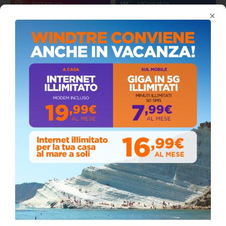
×
Coronavirus: messaggio del Sindaco Zambito
ai cittadini
Domenica, Novembre 22, 2020
Stefano Bissi entra nella Strada degli
Scrittori, celebrazione a Siculiana (VIDEO)
Giovedì, Luglio 30, 2026
Il vento ferma i fuochi, ma la devozione non si
ferma: spettacolo pirotecnico rinviato a
domani durante la processione al “Passo”
Sabato, Maggio 02, 2026
📅 ESTATE MEDITERRANEA 2026 – COMUNE DI
SICULIANA
July 24, 2026