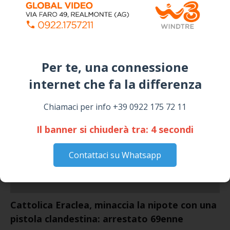
Siculiana, concerto del 1° Maggio 2026 in
Piazza Umberto I: arrivano I Cugini di
Campagna
April 14, 2026
I “TEPPISTI DEI SOGNI” IN CONCERTO A
Per te, una connessione
SICULIANA PER I FESTEGGIAMENTI DI SAN
GIUSEPPE
internet che fa la differenza​
March 16, 2026
Chiamaci per info +39 0922 175 72 11
NOTIZIE
Il banner si chiuderà tra:
3
secondi
Contattaci su Whatsapp
Cattolica Eraclea, minaccia la nipote con una
pistola clandestina: arrestato 69enne