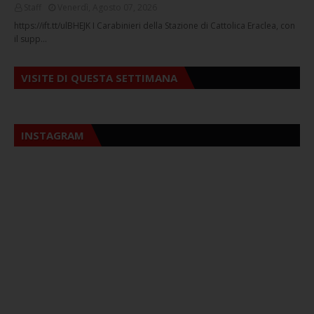
Staff
Venerdì, Agosto 07, 2026
https://ift.tt/ulBHEJK I Carabinieri della Stazione di Cattolica Eraclea, con
il supp…
VISITE DI QUESTA SETTIMANA
INSTAGRAM