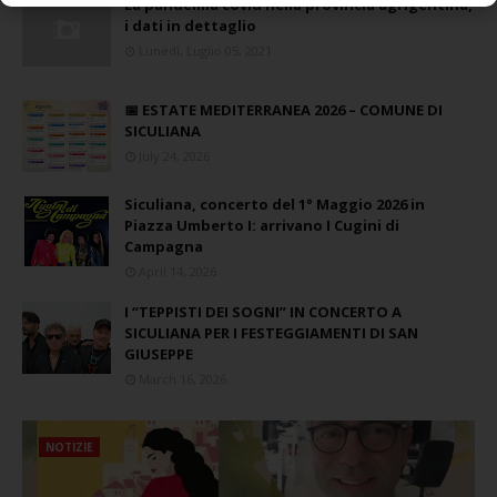
La pandemia covid nella provincia agrigentina,
i dati in dettaglio
Lunedì, Luglio 05, 2021
📅 ESTATE MEDITERRANEA 2026 – COMUNE DI
SICULIANA
July 24, 2026
Siculiana, concerto del 1° Maggio 2026 in
Piazza Umberto I: arrivano I Cugini di
Campagna
April 14, 2026
I “TEPPISTI DEI SOGNI” IN CONCERTO A
SICULIANA PER I FESTEGGIAMENTI DI SAN
GIUSEPPE
March 16, 2026
NOTIZIE