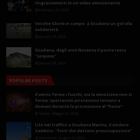
ringraziamenti in un video emozionante
February 24, 2026
Vecchie Glorie in campo: a Siculiana un gol alla
solidarietà
January 19, 2026
Siculiana, dagli anni Novanta il ponte resta
"sospeso"
January 08, 2026
POPULAR POSTS
Il vento ferma i fuochi, ma la devozione non si
ferma: spettacolo pirotecnico rinviato a
domani durante la processione al “Passo”
Sabato, Maggio 02, 2026
Lite nel traffico a Siculiana Marina, il sindaco
Zambito: “fatti che destano preoccupazione”
Domenica, Giugno 14, 2026