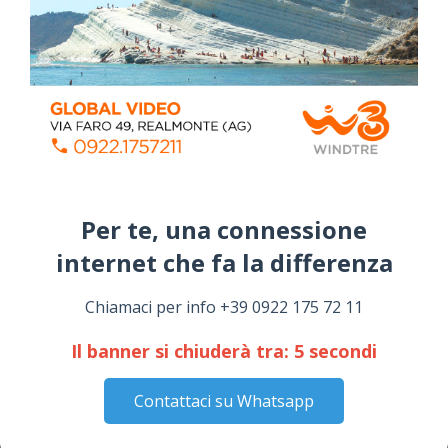
ALMANACCO DEL GIORNO
Per te, una connessione
internet che fa la differenza​
Coronavirus: messaggio del Sindaco Zambito
ai cittadini
Chiamaci per info +39 0922 175 72 11
Domenica, Novembre 22, 2020
Il banner si chiuderà tra:
4
secondi
Stefano Bissi entra nella Strada degli
Scrittori, celebrazione a Siculiana (VIDEO)
Contattaci su Whatsapp
Giovedì, Luglio 30, 2026