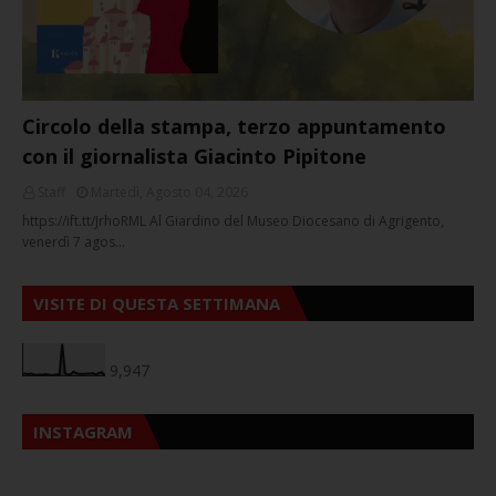
Circolo della stampa, terzo appuntamento
con il giornalista Giacinto Pipitone
Staff
Martedì, Agosto 04, 2026
https://ift.tt/JrhoRML Al Giardino del Museo Diocesano di Agrigento,
venerdì 7 agos…
VISITE DI QUESTA SETTIMANA
9,947
INSTAGRAM