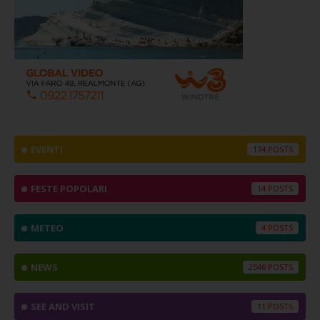
EVENTI
174
FESTE POPOLARI
14
METEO
4
NEWS
2546
SEE AND VISIT
11