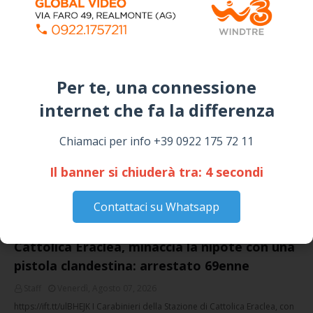
Campagna
April 14, 2026
I “TEPPISTI DEI SOGNI” IN CONCERTO A
SICULIANA PER I FESTEGGIAMENTI DI SAN
GIUSEPPE
Per te, una connessione
March 16, 2026
internet che fa la differenza​
NOTIZIE
Chiamaci per info +39 0922 175 72 11
Il banner si chiuderà tra:
4
secondi
Contattaci su Whatsapp
Cattolica Eraclea, minaccia la nipote con una
pistola clandestina: arrestato 69enne
Staff
Venerdì, Agosto 07, 2026
https://ift.tt/ulBHEJK I Carabinieri della Stazione di Cattolica Eraclea, con