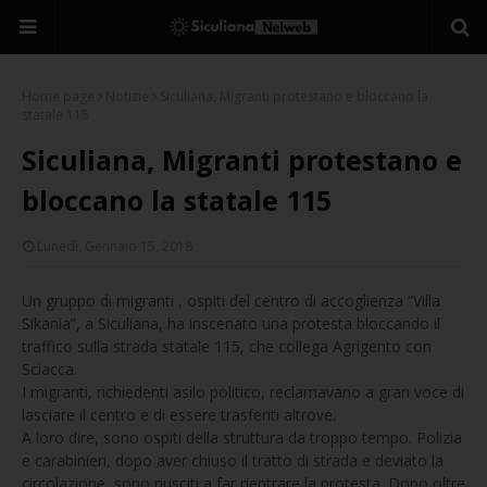
Home page
Notizie
Siculiana, Migranti protestano e bloccano la
statale 115
Siculiana, Migranti protestano e
bloccano la statale 115
Lunedì, Gennaio 15, 2018
Un gruppo di migranti , ospiti del centro di accoglienza “Villa
Sikania”, a Siculiana, ha inscenato una protesta bloccando il
traffico sulla strada statale 115, che collega Agrigento con
Sciacca.
I migranti, richiedenti asilo politico, reclamavano a gran voce di
lasciare il centro e di essere trasferiti altrove.
A loro dire, sono ospiti della struttura da troppo tempo. Polizia
e carabinieri, dopo aver chiuso il tratto di strada e deviato la
circolazione, sono riusciti a far rientrare la protesta. Dopo oltre