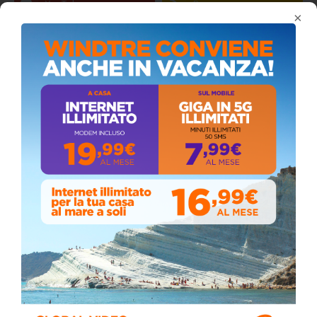
×
Coronavirus: messaggio del Sindaco Zambito
ai cittadini
Domenica, Novembre 22, 2020
Stefano Bissi entra nella Strada degli
Scrittori, celebrazione a Siculiana (VIDEO)
Giovedì, Luglio 30, 2026
Il vento ferma i fuochi, ma la devozione non si
ferma: spettacolo pirotecnico rinviato a
domani durante la processione al “Passo”
Sabato, Maggio 02, 2026
📅 ESTATE MEDITERRANEA 2026 – COMUNE DI
SICULIANA
July 24, 2026
Siculiana, concerto del 1° Maggio 2026 in
Piazza Umberto I: arrivano I Cugini di