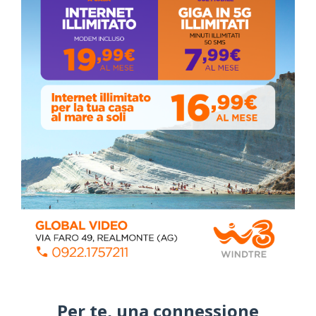
Coronavirus: messaggio del Sindaco Zambito
ai cittadini
Domenica, Novembre 22, 2020
Stefano Bissi entra nella Strada degli
Scrittori, celebrazione a Siculiana (VIDEO)
Giovedì, Luglio 30, 2026
La pandemia covid nella provincia agrigentina,
i dati in dettaglio
Lunedì, Luglio 05, 2021
Per te, una connessione