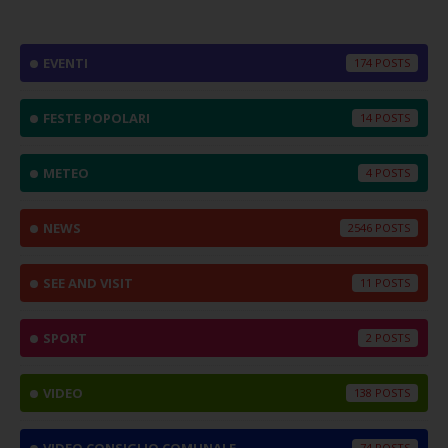
EVENTI
174
FESTE POPOLARI
14
METEO
4
NEWS
2546
SEE AND VISIT
11
SPORT
2
VIDEO
138
74