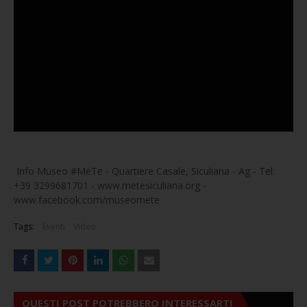
Info Museo #MeTe - Quartiere Casale, Siculiana - Ag - Tel.
+39 3299681701 - www.metesiculiana.org -
www.facebook.com/museomete
Tags:
Eventi
Video
QUESTI POST POTREBBERO INTERESSARTI