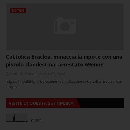
NOTIZIE
Cattolica Eraclea, minaccia la nipote con una
pistola clandestina: arrestato 69enne
Staff
Venerdì, Agosto 07, 2026
https://ift.tt/ulBHEJK I Carabinieri della Stazione di Cattolica Eraclea, con
il supp…
VISITE DI QUESTA SETTIMANA
10,282