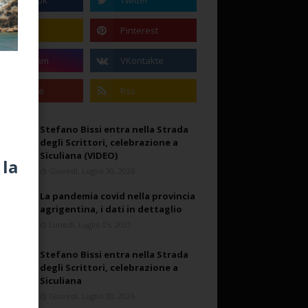
Stefano Bissi entra nella Strada
degli Scrittori, celebrazione a
Siculiana (VIDEO)
 la
Giovedì, Luglio 30, 2026
La pandemia covid nella provincia
agrigentina, i dati in dettaglio
Lunedì, Luglio 05, 2021
Stefano Bissi entra nella Strada
degli Scrittori, celebrazione a
Siculiana
Giovedì, Luglio 30, 2026