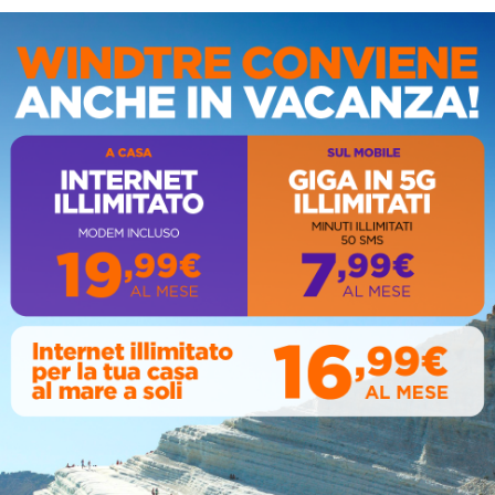
IS
AL