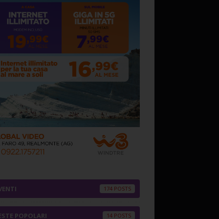
VENTI
174
ESTE POPOLARI
14