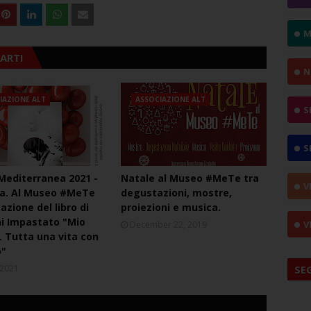
M
ARTI
N
IAZIONE ALT
ASSOCIAZIONE ALT
S
S
Mediterranea 2021 -
Natale al Museo #MeTe tra
V
na. Al Museo #MeTe
degustazioni, mostre,
azione del libro di
proiezioni e musica.
i Impastato "Mio
V
December 22, 2019
o. Tutta una vita con
o"
, 2021
SE