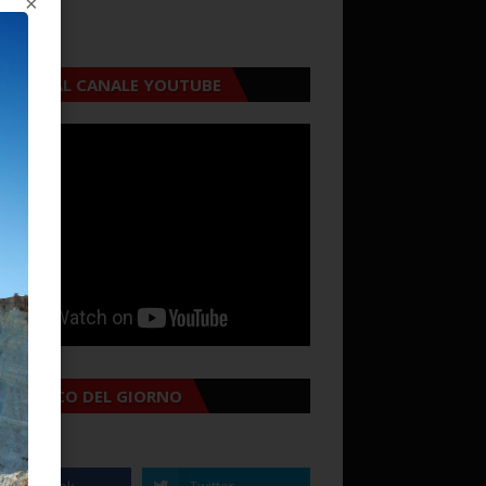
×
CRIVITI AL CANALE YOUTUBE
MANACCO DEL GIORNO