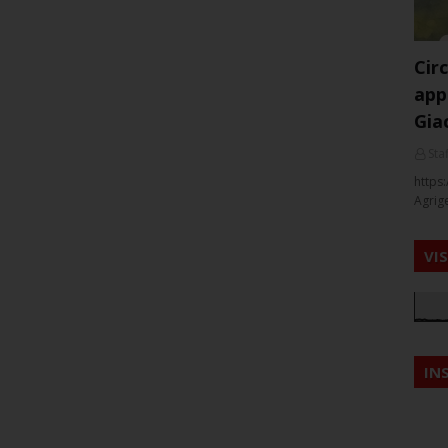
Cir
app
Gia
Staf
https:
Agrig
VI
IN