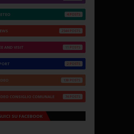
ETEO
4
EWS
2544
EE AND VISIT
11
PORT
2
IDEO
138
IDEO CONSIGLIO COMUNALE
74
GUICI SU FACEBOOK