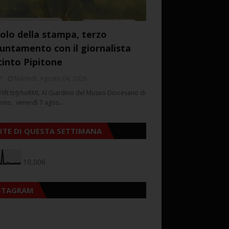
colo della stampa, terzo
untamento con il giornalista
cinto Pipitone
f
Martedì, Agosto 04, 2026
//ift.tt/JrhoRML Al Giardino del Museo Diocesano di
ento, venerdì 7 agos…
SITE DI QUESTA SETTIMANA
10,006
STAGRAM