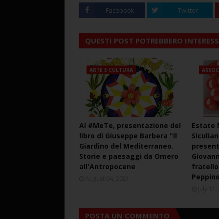
Facebook
Twitter
QUESTI POST POTREBBERO INTERESS
ARTE E CULTURA
ASSOC
Al #MeTe, presentazione del
Estate 
libro di Giuseppe Barbera "Il
Siculia
Giardino del Mediterraneo.
present
Storie e paesaggi da Omero
Giovann
all'Antropocene
fratell
Peppin
August 04, 2021
July 11
POSTA UN COMMENTO