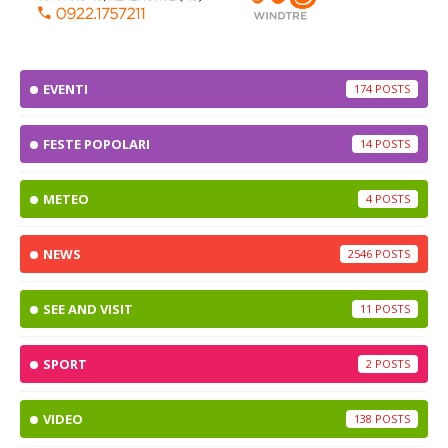
EVENTI
174
FESTE POPOLARI
14
METEO
4
NEWS
2546
SEE AND VISIT
11
SPORT
2
VIDEO
138