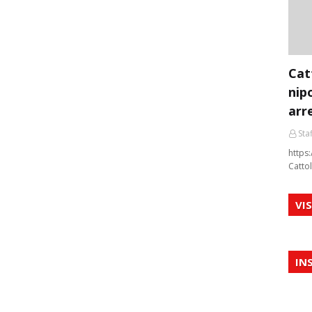
Cat
nip
arr
Staf
https:
Cattol
VI
IN