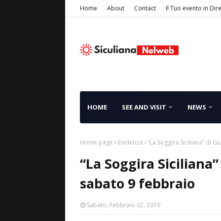
Home
About
Contact
Il Tuo evento in Dir
HOME
SEE AND VISIT
NEWS
Home page
Evidenza
“La Soggira Siciliana” di 
“La Soggira Siciliana
sabato 9 febbraio
Sabato, Febbraio 02, 2019