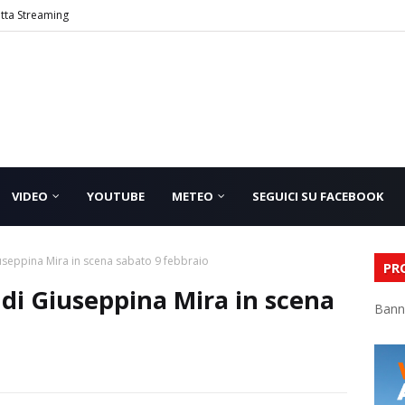
etta Streaming
VIDEO
YOUTUBE
METEO
SEGUICI SU FACEBOOK
Giuseppina Mira in scena sabato 9 febbraio
PR
” di Giuseppina Mira in scena
Bann