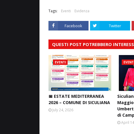
Tags:
Eventi
Evidenza
Facebook
Twitter
QUESTI POST POTREBBERO INTERESS
EVENTI
EVENT
📅 ESTATE MEDITERRANEA
Siculian
2026 – COMUNE DI SICULIANA
Maggio 
Umberto
July 24, 2026
di Cam
April 1