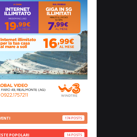
VENTI
174
ESTE POPOLARI
14