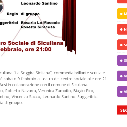
M
N
S
S
culiana “La Soggira Siciliana”, commedia brillante scritta e
V
 sabato 9 febbraio al teatro del centro sociale alle ore 21.
csi in collaborazione con il comune di Siculiana.
ino, Roberto Navarra, Veronica Zambito, Biagio Piro,
V
tino, Vincenzo Sacco, Leonardo Santino. Suggeritrici:
ia di gruppo.
SE