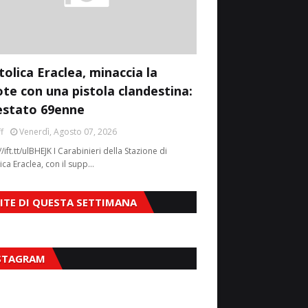
tolica Eraclea, minaccia la
ote con una pistola clandestina:
estato 69enne
f
Venerdì, Agosto 07, 2026
//ift.tt/ulBHEJK I Carabinieri della Stazione di
ica Eraclea, con il supp…
SITE DI QUESTA SETTIMANA
STAGRAM