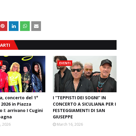
ARTI
I
EVENTI
a, concerto del 1°
I “TEPPISTI DEI SOGNI” IN
2026 in Piazza
CONCERTO A SICULIANA PER I
 I: arrivano I Cugini
FESTEGGIAMENTI DI SAN
pagna
GIUSEPPE
4, 2026
March 16, 2026