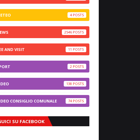
ETEO
4
EWS
2546
EE AND VISIT
11
PORT
2
IDEO
138
IDEO CONSIGLIO COMUNALE
74
GUICI SU FACEBOOK