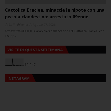
Cattolica Eraclea, minaccia la nipote con una
pistola clandestina: arrestato 69enne
Staff
Venerdì, Agosto 07, 2026
https://ift.tt/ulBHEJK I Carabinieri della Stazione di Cattolica Eraclea, con
il supp…
VISITE DI QUESTA SETTIMANA
10,247
INSTAGRAM