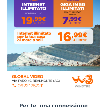
Coronavirus: messaggio del Sindaco Zambito
ai cittadini
Domenica, Novembre 22, 2020
Circolo della stampa, terzo appuntamento
con il giornalista Giacinto Pipitone
Martedì, Agosto 04, 2026
Elezioni a Siculiana, in testa candidato
sindaco Zambito
Lunedì, Ottobre 05, 2020
Per te, una connessione