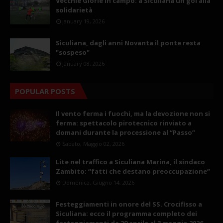
Vecchie Glorie in campo: a Siculiana un gol alla
solidarietà
January 19, 2026
Siculiana, dagli anni Novanta il ponte resta
"sospeso"
January 08, 2026
POPULAR POSTS
Il vento ferma i fuochi, ma la devozione non si
ferma: spettacolo pirotecnico rinviato a
domani durante la processione al “Passo”
Sabato, Maggio 02, 2026
Lite nel traffico a Siculiana Marina, il sindaco
Zambito: “fatti che destano preoccupazione”
Domenica, Giugno 14, 2026
Festeggiamenti in onore del SS. Crocifisso a
Siculiana: ecco il programma completo dei
festeggiamenti da 29 aprile al 3 maggio 2026