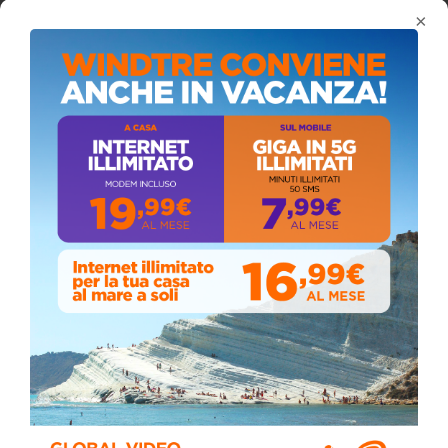
×
Stefano Bissi entra nella Strada degli
Scrittori, celebrazione a Siculiana (VIDEO)
Giovedì, Luglio 30, 2026
La pandemia covid nella provincia agrigentina,
i dati in dettaglio
Lunedì, Luglio 05, 2021
Stefano Bissi entra nella Strada degli
Scrittori, celebrazione a Siculiana
Giovedì, Luglio 30, 2026
📅 ESTATE MEDITERRANEA 2026 – COMUNE DI
SICULIANA
July 24, 2026
Siculiana, concerto del 1° Maggio 2026 in
Piazza Umberto I: arrivano I Cugini di