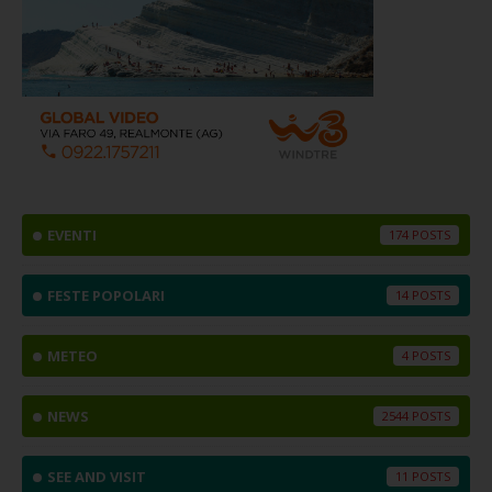
EVENTI
174
FESTE POPOLARI
14
METEO
4
NEWS
2544
SEE AND VISIT
11