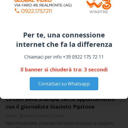
Campagna
April 14, 2026
I “TEPPISTI DEI SOGNI” IN CONCERTO A
SICULIANA PER I FESTEGGIAMENTI DI SAN
GIUSEPPE
Per te, una connessione
March 16, 2026
internet che fa la differenza​
NOTIZIE
Chiamaci per info +39 0922 175 72 11
Il banner si chiuderà tra:
3
secondi
Contattaci su Whatsapp
Circolo della stampa, terzo appuntamento
con il giornalista Giacinto Pipitone
Staff
Martedì, Agosto 04, 2026
https://ift.tt/JrhoRML Al Giardino del Museo Diocesano di Agrigento,