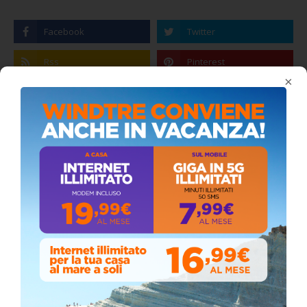
×
Coronavirus: messaggio del Sindaco Zambito
ai cittadini
Domenica, Novembre 22, 2020
Stefano Bissi entra nella Strada degli
Scrittori, celebrazione a Siculiana (VIDEO)
Giovedì, Luglio 30, 2026
Il vento ferma i fuochi, ma la devozione non si
ferma: spettacolo pirotecnico rinviato a
domani durante la processione al “Passo”