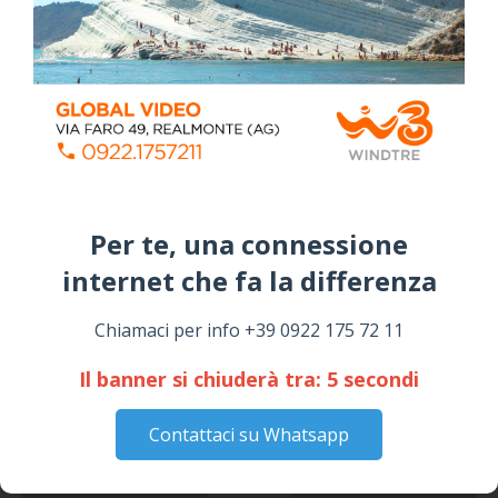
Sabato, Maggio 02, 2026
📅 ESTATE MEDITERRANEA 2026 – COMUNE DI
SICULIANA
July 24, 2026
Siculiana, concerto del 1° Maggio 2026 in
Piazza Umberto I: arrivano I Cugini di
Campagna
April 14, 2026
Per te, una connessione
I “TEPPISTI DEI SOGNI” IN CONCERTO A
internet che fa la differenza​
SICULIANA PER I FESTEGGIAMENTI DI SAN
GIUSEPPE
Chiamaci per info +39 0922 175 72 11
March 16, 2026
Il banner si chiuderà tra:
4
secondi
NOTIZIE
Contattaci su Whatsapp