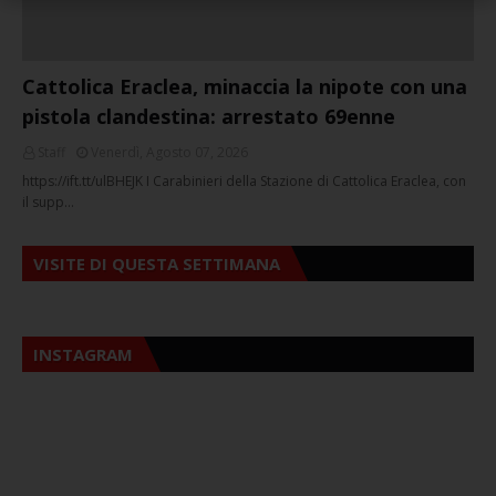
Cattolica Eraclea, minaccia la nipote con una
pistola clandestina: arrestato 69enne
Staff
Venerdì, Agosto 07, 2026
https://ift.tt/ulBHEJK I Carabinieri della Stazione di Cattolica Eraclea, con
il supp…
VISITE DI QUESTA SETTIMANA
INSTAGRAM