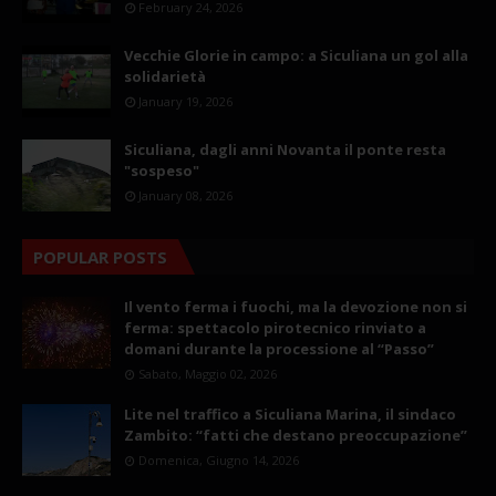
February 24, 2026
Vecchie Glorie in campo: a Siculiana un gol alla
solidarietà
January 19, 2026
Siculiana, dagli anni Novanta il ponte resta
"sospeso"
January 08, 2026
POPULAR POSTS
Il vento ferma i fuochi, ma la devozione non si
ferma: spettacolo pirotecnico rinviato a
domani durante la processione al “Passo”
Sabato, Maggio 02, 2026
Lite nel traffico a Siculiana Marina, il sindaco
Zambito: “fatti che destano preoccupazione”
Domenica, Giugno 14, 2026