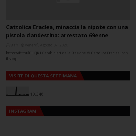
Cattolica Eraclea, minaccia la nipote con una
pistola clandestina: arrestato 69enne
Staff
Venerdì, Agosto 07, 2026
https://ift.tt/ulBHEJK I Carabinieri della Stazione di Cattolica Eraclea, con
il supp…
VISITE DI QUESTA SETTIMANA
10,346
INSTAGRAM