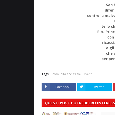
San 
difen
contro la malva
te lo c
E tu Princ
con 
ricacci
e gli
che 
per per
Tags:
comunità ecclesiale
Eventi
Facebook
Twitter
QUESTI POST POTREBBERO INTERESS