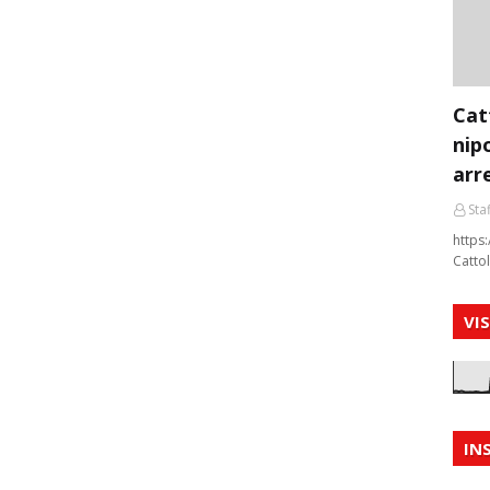
Cat
nip
arr
Staf
https:
Cattol
VI
IN