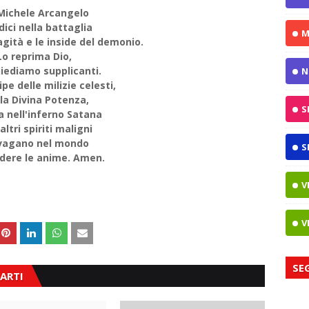
Michele Arcangelo
dici nella battaglia
M
gità e le inside del demonio.
Lo reprima Dio,
hiediamo supplicanti.
N
ipe delle milizie celesti,
la Divina Potenza,
S
a nell'inferno Satana
 altri spiriti maligni
vagano nel mondo
S
dere le anime. Amen.
V
V
SE
ARTI