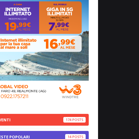
VENTI
174
ESTE POPOLARI
14