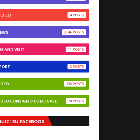
ETEO
4
EWS
2546
EE AND VISIT
11
PORT
2
IDEO
138
IDEO CONSIGLIO COMUNALE
74
GUICI SU FACEBOOK