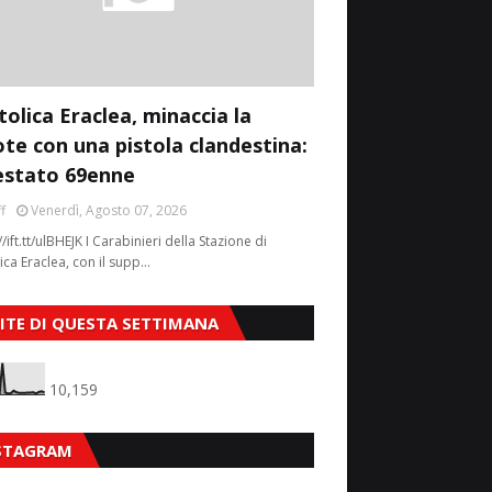
tolica Eraclea, minaccia la
ote con una pistola clandestina:
estato 69enne
f
Venerdì, Agosto 07, 2026
//ift.tt/ulBHEJK I Carabinieri della Stazione di
ica Eraclea, con il supp…
SITE DI QUESTA SETTIMANA
10,159
STAGRAM