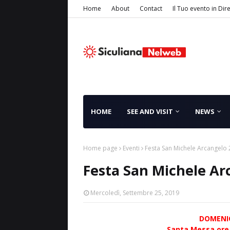
Home
About
Contact
Il Tuo evento in Dir
HOME
SEE AND VISIT
NEWS
Home page
Eventi
Festa San Michele Arcangelo
Festa San Michele Ar
Mercoledì, Settembre 25, 2019
DOMENIC
Santa Messa ore 1