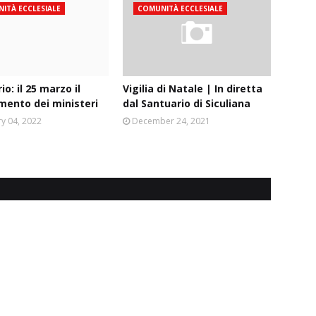
ITÀ ECCLESIALE
COMUNITÀ ECCLESIALE
o: il 25 marzo il
Vigilia di Natale | In diretta
mento dei ministeri
dal Santuario di Siculiana
y 04, 2022
December 24, 2021