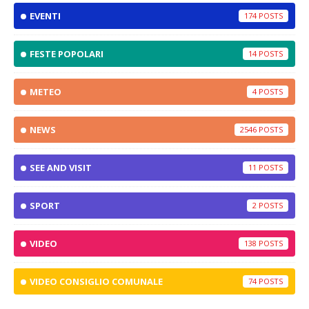
EVENTI
174
FESTE POPOLARI
14
METEO
4
NEWS
2546
SEE AND VISIT
11
SPORT
2
VIDEO
138
VIDEO CONSIGLIO COMUNALE
74