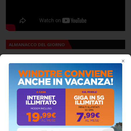
ALMANACCO DEL GIORNO
×
Coronavirus: messaggio del Sindaco Zambito
ai cittadini