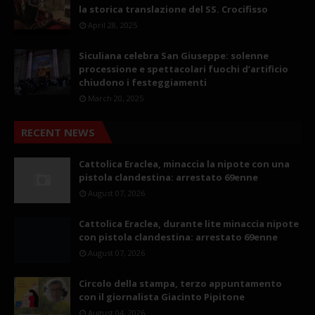
la storica translazione del SS. Crocifisso
April 28, 2025
Siculiana celebra San Giuseppe: solenne
processione e spettacolari fuochi d’artificio
chiudono i festeggiamenti
March 20, 2025
RECENT NEWS
Cattolica Eraclea, minaccia la nipote con una
pistola clandestina: arrestato 69enne
August 07, 2026
Cattolica Eraclea, durante lite minaccia nipote
con pistola clandestina: arrestato 69enne
August 07, 2026
Circolo della stampa, terzo appuntamento
con il giornalista Giacinto Pipitone
August 04, 2026