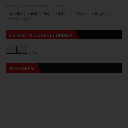
Staff
Martedì, Agosto 04, 2026
https://ift.tt/JrhoRML Al Giardino del Museo Diocesano di Agrigento,
venerdì 7 agos…
VISITE DI QUESTA SETTIMANA
9,725
INSTAGRAM