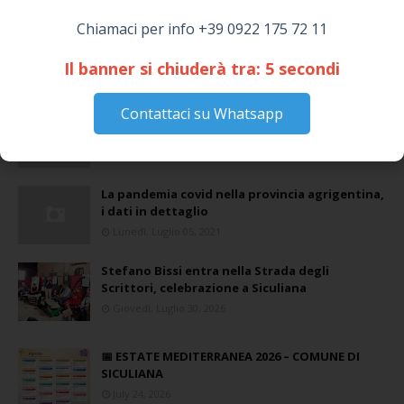
Chiamaci per info +39 0922 175 72 11
Il banner si chiuderà tra:
5
secondi
Contattaci su Whatsapp
Stefano Bissi entra nella Strada degli
Scrittori, celebrazione a Siculiana (VIDEO)
Giovedì, Luglio 30, 2026
La pandemia covid nella provincia agrigentina,
i dati in dettaglio
Lunedì, Luglio 05, 2021
Stefano Bissi entra nella Strada degli
Scrittori, celebrazione a Siculiana
Giovedì, Luglio 30, 2026
📅 ESTATE MEDITERRANEA 2026 – COMUNE DI
SICULIANA
July 24, 2026