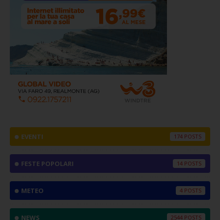
EVENTI
174
FESTE POPOLARI
14
METEO
4
NEWS
2544