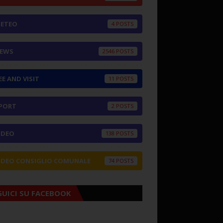
ETEO
4
EWS
2546
EE AND VISIT
11
PORT
2
IDEO
138
IDEO CONSIGLIO COMUNALE
74
GUICI SU FACEBOOK