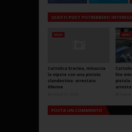
QUESTI POST POTREBBERO INTERESS
NEWS
NEWS
Cattolica Eraclea, minaccia
Cattoli
la nipote con una pistola
lite mi
clandestina: arrestato
pistola
69enne
arresta
August 07, 2026
August 
POSTA UN COMMENTO