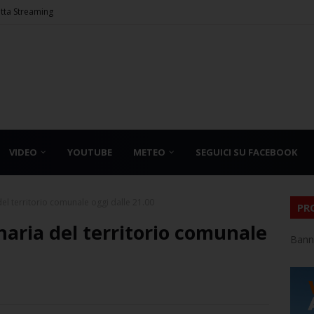
etta Streaming
VIDEO
YOUTUBE
METEO
SEGUICI SU FACEBOOK
el territorio comunale oggi dalle 21.00
PR
naria del territorio comunale
Bann