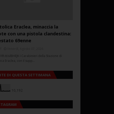
tolica Eraclea, minaccia la
ote con una pistola clandestina:
estato 69enne
f
Venerdì, Agosto 07, 2026
//ift.tt/ulBHEJK I Carabinieri della Stazione di
ica Eraclea, con il supp…
SITE DI QUESTA SETTIMANA
10,192
STAGRAM