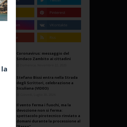
Coronavirus: messaggio del
Sindaco Zambito ai cittadini
Domenica, Novembre 22, 2020
 la
Stefano Bissi entra nella Strada
degli Scrittori, celebrazione a
Siculiana (VIDEO)
Giovedì, Luglio 30, 2026
Il vento ferma i fuochi, ma la
devozione non si ferma:
spettacolo pirotecnico rinviato a
domani durante la processione al
“Passo”