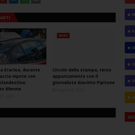
M
ARTI
N
NEWS
S
S
ca Eraclea, durante
Circolo della stampa, terzo
naccia nipote con
appuntamento con il
V
 clandestina:
giornalista Giacinto Pipitone
to 69enne
August 04, 2026
07, 2026
V
SE