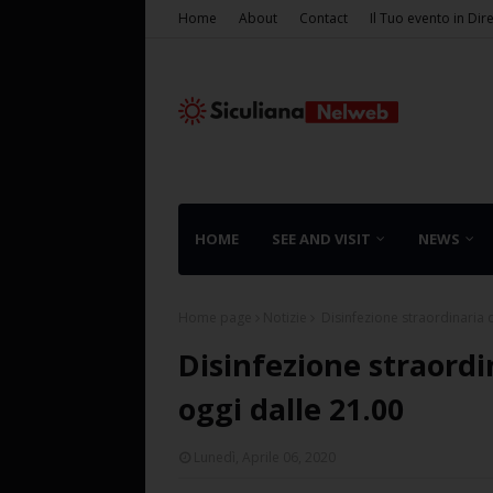
Home
About
Contact
Il Tuo evento in Dir
HOME
SEE AND VISIT
NEWS
Home page
Notizie
Disinfezione straordinaria d
Disinfezione straordi
oggi dalle 21.00
Lunedì, Aprile 06, 2020