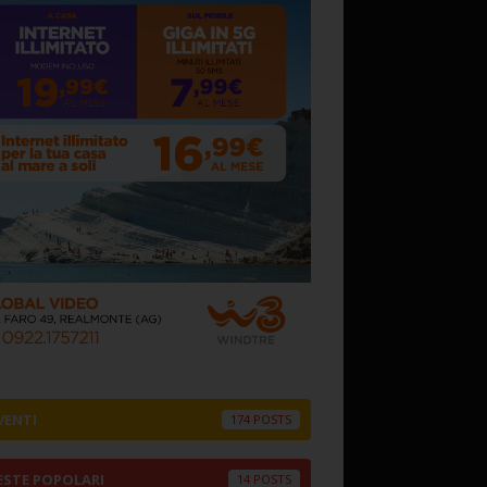
VENTI
174
ESTE POPOLARI
14