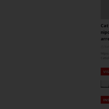
Cat
nip
arr
Staf
https:
Cattol
VI
IN