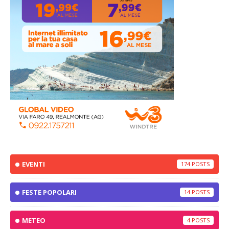
EVENTI
174
FESTE POPOLARI
14
METEO
4