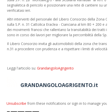
segnaletica di pericolo e posizionare una rete di cantiere su una 
verificatasi ieri.
Altri interventi del personale del Libero Consorzio della Zona Oves
sulla S.P. n. 31 Cattolica Eraclea - Cianciana al km 80 + 200 e al
dei movimenti franosi che rallentano la transitabilità dei tratti in
sono in corso dei lavori per migliorare la percorribilità della Sp. n.
Il Libero Consorzio invita gli automobilisti della zona che transitan
n.31 a procedere con prudenza e a rispettare i limiti di velocità se
Leggi l'articolo su:
GrandangoloAgrigento
GRANDANGOLOAGRIGENTO.it
Unsubscribe
from these notifications or sign in to manage your
E