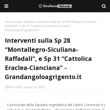
Home page
Notizie
Interventi sulla Sp 28 “Montallegro-Siculiana-
Raffadali”, e Sp 31 “Cattolica Eraclea-Cianciana” -
Grandangoloagrigento.it
Interventi sulla Sp 28
“Montallegro-Siculiana-
Raffadali”, e Sp 31 “Cattolica
Eraclea-Cianciana” -
Grandangoloagrigento.it
Mercoledì, Luglio 29, 2020
Il personale della Squadra segnaletica del Libero Consorzio è p
sulla S.P. n. 28 "Montallegro - alla Siculiana Raffadali" al Km. 0+ 25