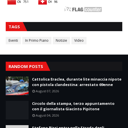
TAGS
Eventi
In Primo Piano
Notizie
Video
RANDOM POSTS
Cattolica Eraclea, durante lite minaccia nipote
con pistola clandestina: arrestato 69enne
August 07, 2026
Circolo della stampa, terzo appuntamento
con il giornalista Giacinto Pipitone
August 04, 2026
Stefano Bissi entra nella Strada degli