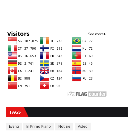
Sna
TAGS
Eventi
In Primo Piano
Notizie
Video