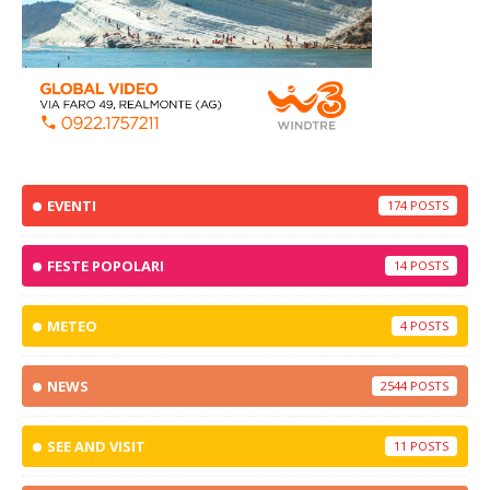
EVENTI
174
FESTE POPOLARI
14
METEO
4
NEWS
2544
SEE AND VISIT
11