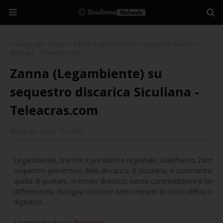
Home page
Notizie
Zanna (Legambiente) su sequestro discarica
Siculiana - Teleacras.com
Zanna (Legambiente) su
sequestro discarica Siculiana -
Teleacras.com
Sabato, Luglio 18, 2020
Legambiente, tramite il presidente regionale, Gianfranco Zanna, i
sequestro preventivo della discarica di Siculiana, e commenta: "L
quella di puntare, in modo drastico, senza contraddizioni o tente
differenziata. Bisogna costruire tanti impianti di riciclo diffusi in t
digestori ...
Leggi l'articolo su:
Teleacras