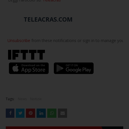
TELEACRAS.COM
Unsubscribe
from these notifications or sign in to manage your
E
Tags:
News
Notizie