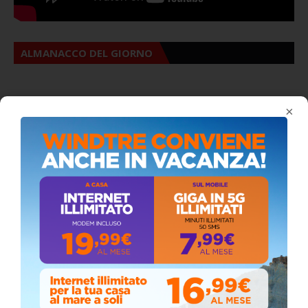
ALMANACCO DEL GIORNO
×
Coronavirus: messaggio del Sindaco Zambito
ai cittadini
Domenica, Novembre 22, 2020
Circolo della stampa, terzo appuntamento