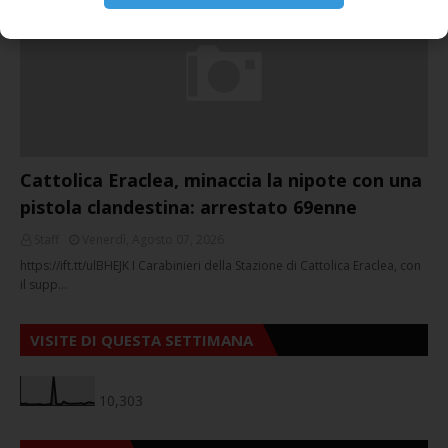
NOTIZIE
Cattolica Eraclea, minaccia la nipote con una
pistola clandestina: arrestato 69enne
Staff
Venerdì, Agosto 07, 2026
https://ift.tt/ulBHEJK I Carabinieri della Stazione di Cattolica Eraclea, con
il supp…
VISITE DI QUESTA SETTIMANA
10,303