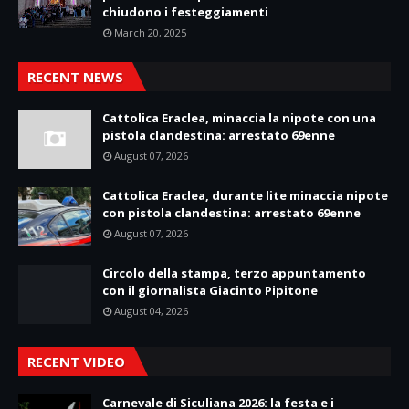
chiudono i festeggiamenti
March 20, 2025
RECENT NEWS
Cattolica Eraclea, minaccia la nipote con una
pistola clandestina: arrestato 69enne
August 07, 2026
Cattolica Eraclea, durante lite minaccia nipote
con pistola clandestina: arrestato 69enne
August 07, 2026
Circolo della stampa, terzo appuntamento
con il giornalista Giacinto Pipitone
August 04, 2026
RECENT VIDEO
Carnevale di Siculiana 2026: la festa e i