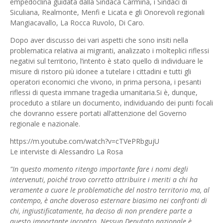
empedoclina guidata dalla Sindaca Carmina, i Sindaci di
Siculiana, Realmonte, Menfi e Licata e gli Onorevoli regionali
Mangiacavallo, La Rocca Ruvolo, Di Caro.
Dopo aver discusso dei vari aspetti che sono insiti nella
problematica relativa ai migranti, analizzato i molteplici riflessi
negativi sul territorio, l’intento è stato quello di individuare le
misure di ristoro più idonee a tutelare i cittadini e tutti gli
operatori economici che vivono, in prima persona, i pesanti
riflessi di questa immane tragedia umanitaria.Si è, dunque,
proceduto a stilare un documento, individuando dei punti focali
che dovranno essere portati all’attenzione del Governo
regionale e nazionale.
https://m.youtube.com/watch?v=cTVePRbgujU
Le interviste di Alessandro La Rosa
"In questo momento ritengo importante fare i nomi degli
intervenuti, poiché trovo corretto attribuire i meriti a chi ha
veramente a cuore le problematiche del nostro territorio ma, al
contempo, è anche doveroso esternare biasimo nei confronti di
chi, ingiustificatamente, ha deciso di non prendere parte a
questo importante incontro. Nessun Deputato nazionale è,