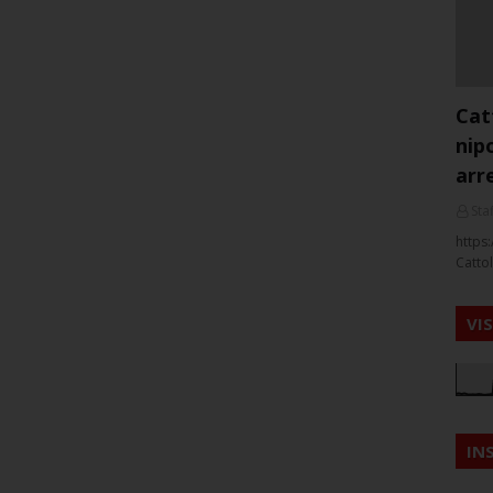
Cat
nip
arr
Staf
https:
Cattol
VI
IN