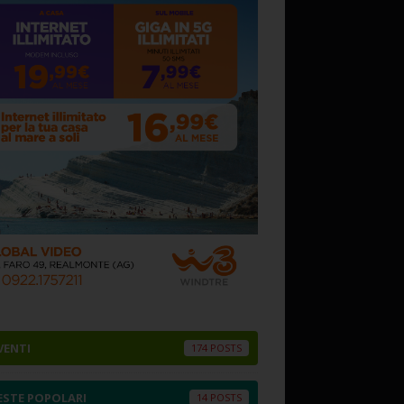
VENTI
174
ESTE POPOLARI
14