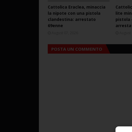
Cattolica Eraclea, minaccia
Cattoli
la nipote con una pistola
lite mi
clandestina: arrestato
pistola
69enne
arresta
August 07, 2026
August 
POSTA UN COMMENTO