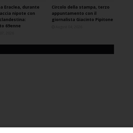
ca Eraclea, durante
Circolo della stampa, terzo
naccia nipote con
appuntamento con il
 clandestina:
giornalista Giacinto Pipitone
to 69enne
August 04, 2026
07, 2026