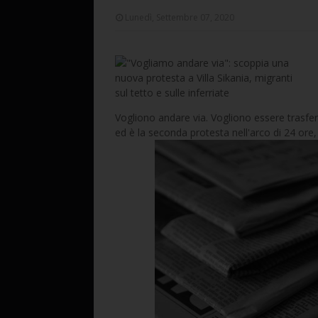
Lunedì, Settembre 07, 2020
Vogliono andare via. Vogliono essere trasferiti
ed è la seconda protesta nell'arco di 24 ore, 