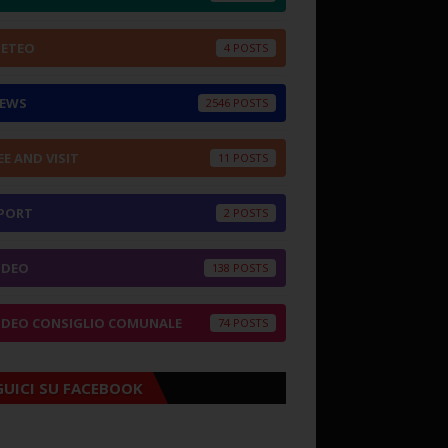
ETEO
4
EWS
2546
EE AND VISIT
11
PORT
2
IDEO
138
IDEO CONSIGLIO COMUNALE
74
GUICI SU FACEBOOK