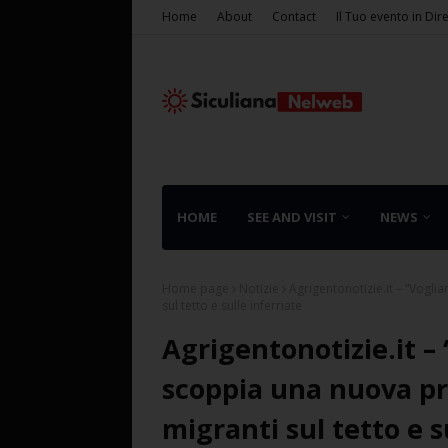
Home
About
Contact
Il Tuo evento in Dir
HOME
SEE AND VISIT
NEWS
Home page
Notizie
Agrigentonotizie.it – “Vogli
sul tetto e sulle inferriate
Agrigentonotizie.it –
scoppia una nuova pro
migranti sul tetto e s