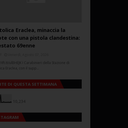
tolica Eraclea, minaccia la
ote con una pistola clandestina:
estato 69enne
f
Venerdì, Agosto 07, 2026
//ift.tt/ulBHEJK I Carabinieri della Stazione di
ica Eraclea, con il supp…
SITE DI QUESTA SETTIMANA
10,234
STAGRAM