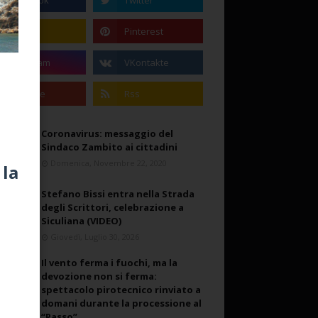
Coronavirus: messaggio del
Sindaco Zambito ai cittadini
Domenica, Novembre 22, 2020
Stefano Bissi entra nella Strada
degli Scrittori, celebrazione a
Siculiana (VIDEO)
Giovedì, Luglio 30, 2026
Il vento ferma i fuochi, ma la
devozione non si ferma:
spettacolo pirotecnico rinviato a
domani durante la processione al
“Passo”