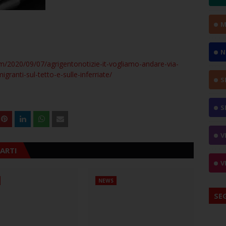
M
N
om/2020/09/07/agrigentonotizie-it-vogliamo-andare-via-
granti-sul-tetto-e-sulle-inferriate/
S
S
V
ARTI
V
NEWS
SE