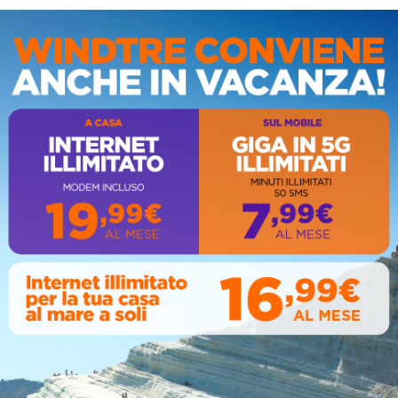
IS
AL