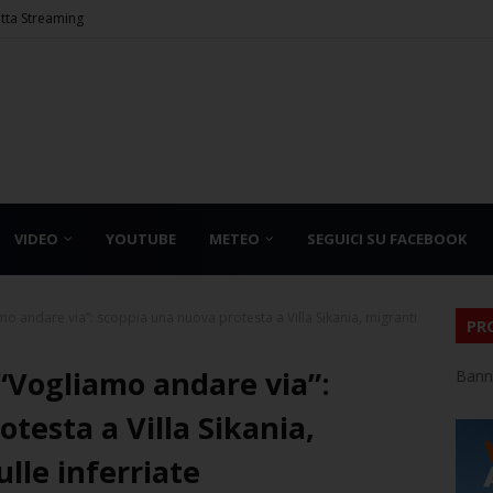
etta Streaming
VIDEO
YOUTUBE
METEO
SEGUICI SU FACEBOOK
amo andare via”: scoppia una nuova protesta a Villa Sikania, migranti
PR
 “Vogliamo andare via”:
Bann
testa a Villa Sikania,
ulle inferriate