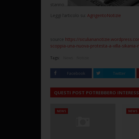
stanno…
Leggi l’articolo su:
AgrigentoNotizie
source
https://siculiananotizie.wordpress.c
scoppia-una-nuova-protesta-a-villa-sikania-mi
Tags:
News
Notizie
Facebook
Twitter
QUESTI POST POTREBBERO INTERESS
NEWS
NEWS