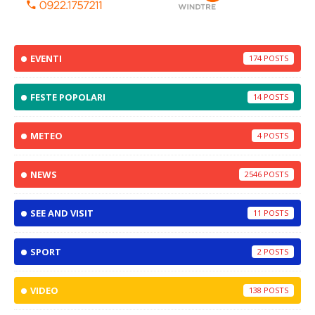
EVENTI
174
FESTE POPOLARI
14
METEO
4
NEWS
2546
SEE AND VISIT
11
SPORT
2
VIDEO
138