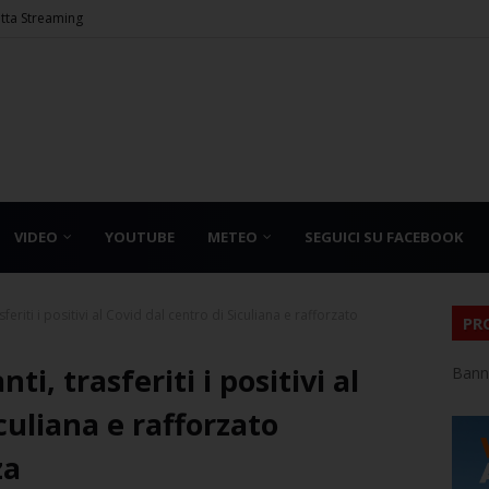
etta Streaming
VIDEO
YOUTUBE
METEO
SEGUICI SU FACEBOOK
feriti i positivi al Covid dal centro di Siculiana e rafforzato
PR
i, trasferiti i positivi al
Bann
culiana e rafforzato
za