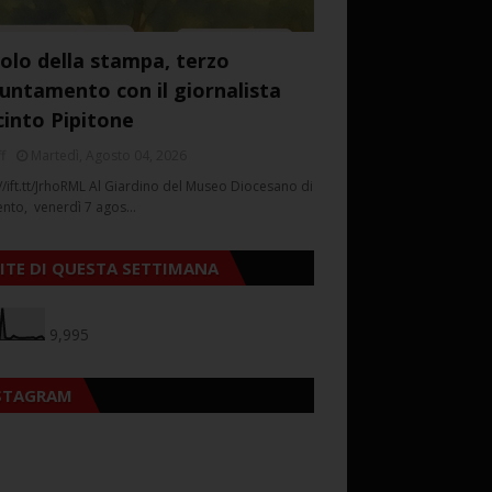
colo della stampa, terzo
untamento con il giornalista
cinto Pipitone
f
Martedì, Agosto 04, 2026
//ift.tt/JrhoRML Al Giardino del Museo Diocesano di
ento, venerdì 7 agos…
SITE DI QUESTA SETTIMANA
9,995
STAGRAM