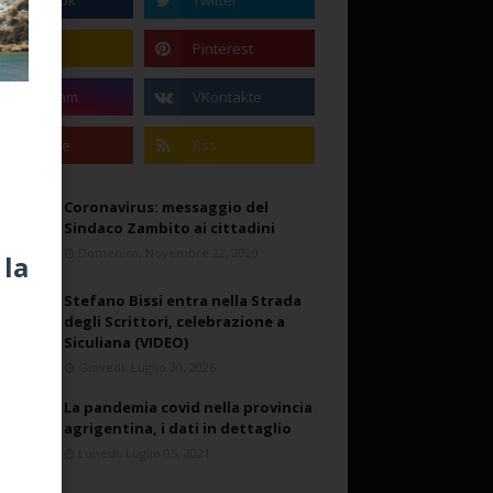
Coronavirus: messaggio del
Sindaco Zambito ai cittadini
Domenica, Novembre 22, 2020
 la
Stefano Bissi entra nella Strada
degli Scrittori, celebrazione a
Siculiana (VIDEO)
Giovedì, Luglio 30, 2026
La pandemia covid nella provincia
agrigentina, i dati in dettaglio
Lunedì, Luglio 05, 2021