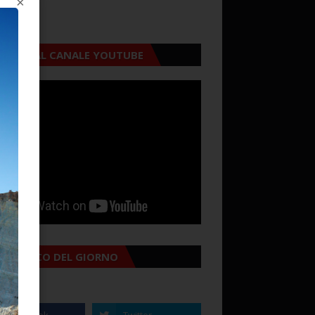
×
CRIVITI AL CANALE YOUTUBE
MANACCO DEL GIORNO