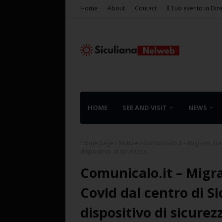
Home
About
Contact
Il Tuo evento in Dir
HOME
SEE AND VISIT
NEWS
Home page
Notizie
Comunicalo.it – Migranti, tras
dispositivo di sicurezza
Comunicalo.it – Migrant
Covid dal centro di Si
dispositivo di sicurez