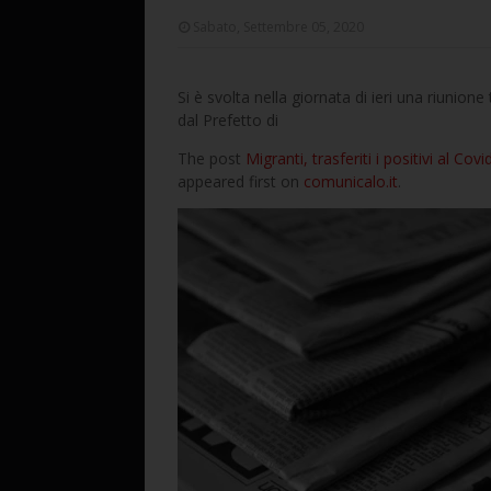
Sabato, Settembre 05, 2020
Si è svolta nella giornata di ieri una riunion
dal Prefetto di
The post
Migranti, trasferiti i positivi al Co
appeared first on
comunicalo.it
.