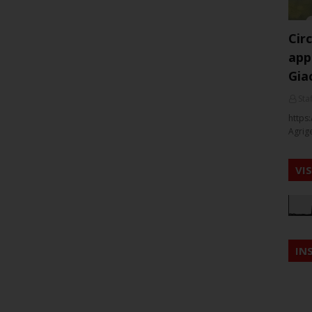
Cir
app
Gia
Staf
https:
Agrig
VI
IN