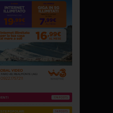
VENTI
174
ESTE POPOLARI
14