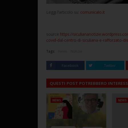
Leggi l’articolo su:
comunicalo.it
source
https://siculiananotizie.wordpress.co
covid-dal-centro-di-siculiana-e-rafforzato-di
Tags:
News
Notizie
Facebook
Twitter
QUESTI POST POTREBBERO INTERESS
NEWS
NEWS