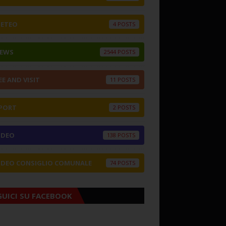
ETEO
4
EWS
2544
EE AND VISIT
11
PORT
2
IDEO
138
IDEO CONSIGLIO COMUNALE
74
GUICI SU FACEBOOK