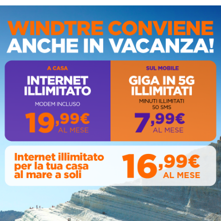
IS
AL