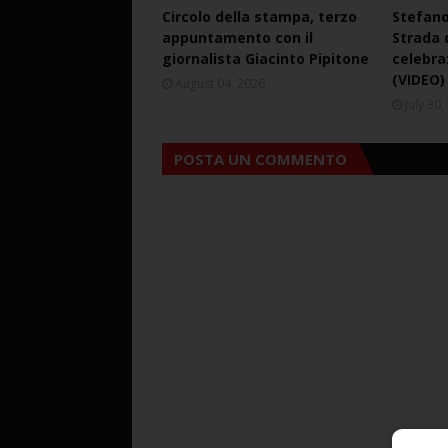
Circolo della stampa, terzo
Stefano
appuntamento con il
Strada d
giornalista Giacinto Pipitone
celebra
(VIDEO)
August 04, 2026
July 30
POSTA UN COMMENTO