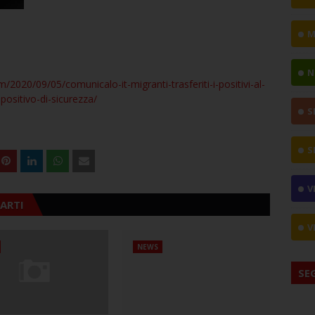
M
N
m/2020/09/05/comunicalo-it-migranti-trasferiti-i-positivi-al-
spositivo-di-sicurezza/
S
S
V
ARTI
V
NEWS
SE