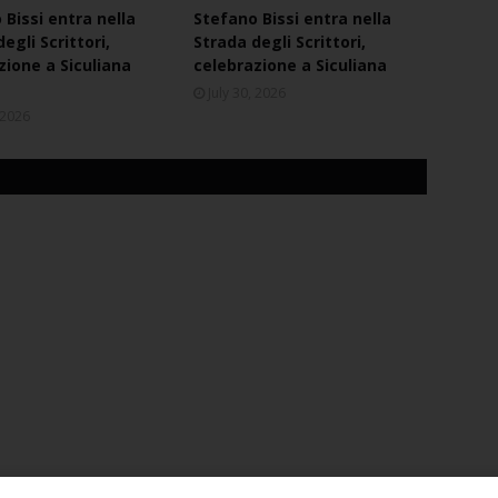
 Bissi entra nella
Stefano Bissi entra nella
egli Scrittori,
Strada degli Scrittori,
zione a Siculiana
celebrazione a Siculiana
July 30, 2026
, 2026