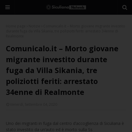
Home page
Notizie
Comunicalo.it – Morto giovane migrante investito
durante fuga da Villa Sikania, tre poliziotti feriti: arrestato 34enne di
Realmonte
Comunicalo.it – Morto giovane
migrante investito durante
fuga da Villa Sikania, tre
poliziotti feriti: arrestato
34enne di Realmonte
Venerdì, Settembre 04, 2020
Uno dei migranti in fuga dal centro d’accoglienza di Siculiana è
stato investito da un’auto ed è morto sulla Ss