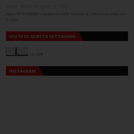
Staff
Venerdì, Agosto 07, 2026
https://ift.tt/ulBHEJK I Carabinieri della Stazione di Cattolica Eraclea, con
il supp…
VISITE DI QUESTA SETTIMANA
10,098
INSTAGRAM