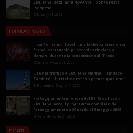
Siculiana, dagli anni Novanta il ponte resta
"sospeso"
January 08, 2026
POPULAR POSTS
Il vento ferma i fuochi, ma la devozione non si
ferma: spettacolo pirotecnico rinviato a
domani durante la processione al “Passo”
Sabato, Maggio 02, 2026
Lite nel traffico a Siculiana Marina, il sindaco
Zambito: “fatti che destano preoccupazione”
Domenica, Giugno 14, 2026
Festeggiamenti in onore del SS. Crocifisso a
Siculiana: ecco il programma completo dei
festeggiamenti da 29 aprile al 3 maggio 2026
Venerdì, Aprile 24, 2026
EVENTI