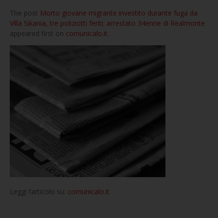
The post
Morto giovane migrante investito durante fuga da
Villa Sikania, tre poliziotti feriti: arrestato 34enne di Realmonte
appeared first on
comunicalo.it
.
Leggi l’articolo su:
comunicalo.it