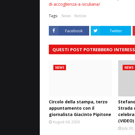
di-accoglienza-a-siculiana/
Tags:
News
Notizie
Facebook
Twitter
QUESTI POST POTREBBERO INTERESS
NEWS
NEWS
Circolo della stampa, terzo
Stefano
appuntamento con il
Strada d
giornalista Giacinto Pipitone
celebra
(VIDEO)
August 04, 2026
July 30