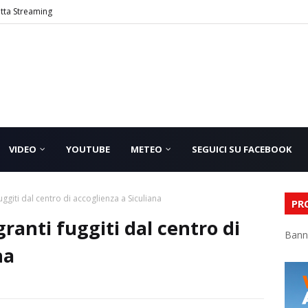
etta Streaming
VIDEO
YOUTUBE
METEO
SEGUICI SU FACEBOOK
ggiti dal centro di accoglienza a Siculiana
PR
ranti fuggiti dal centro di
Bann
na