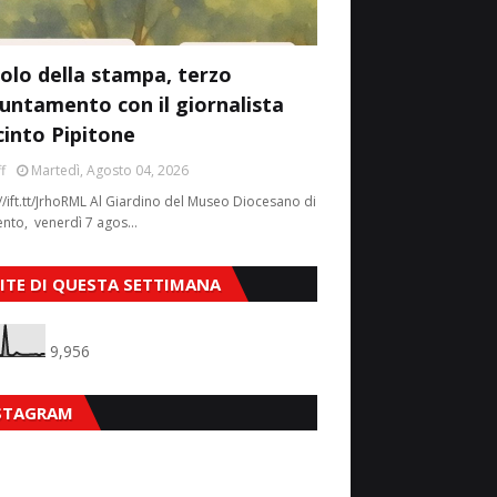
colo della stampa, terzo
untamento con il giornalista
cinto Pipitone
f
Martedì, Agosto 04, 2026
//ift.tt/JrhoRML Al Giardino del Museo Diocesano di
ento, venerdì 7 agos…
SITE DI QUESTA SETTIMANA
9,956
STAGRAM