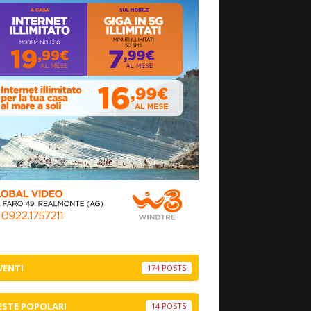
VENTI
174
ESTE POPOLARI
14