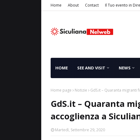
Home
About
Contact
Il Tuo evento in Dir
HOME
SEE AND VISIT
NEWS
Home page
Notizie
GdS.it – Quaranta migranti fu
GdS.it – Quaranta mig
accoglienza a Siculia
Martedì, Settembre 29, 2020