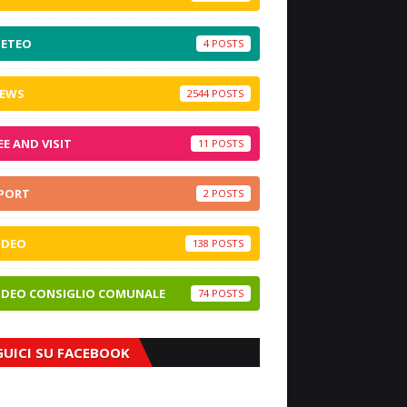
ETEO
4
EWS
2544
EE AND VISIT
11
PORT
2
IDEO
138
IDEO CONSIGLIO COMUNALE
74
GUICI SU FACEBOOK