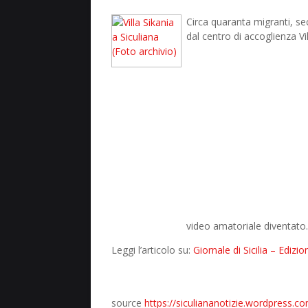
Circa quaranta migranti, se
dal centro di accoglienza Vil
video amatoriale diventat
Leggi l’articolo su:
Giornale di Sicilia – Edizi
source
https://siculiananotizie.wordpress.c