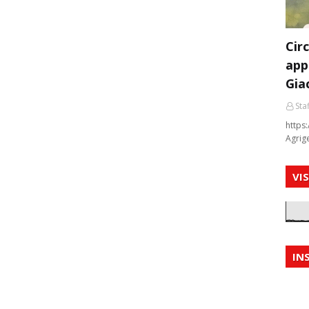
Cir
app
Gia
Staf
https:
Agrig
VI
IN