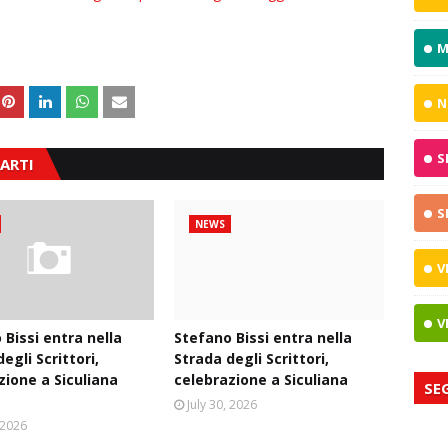
M
N
S
ARTI
S
NEWS
V
V
 Bissi entra nella
Stefano Bissi entra nella
egli Scrittori,
Strada degli Scrittori,
zione a Siculiana
celebrazione a Siculiana
SE
July 30, 2026
, 2026