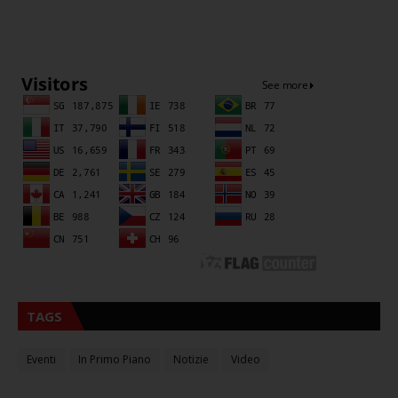
Sna
TAGS
Eventi
In Primo Piano
Notizie
Video