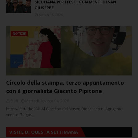
SICULIANA PER I FESTEGGIAMENTI DI SAN
GIUSEPPE
March 16, 2026
NOTIZIE
Circolo della stampa, terzo appuntamento
con il giornalista Giacinto Pipitone
Staff
Martedì, Agosto 04, 2026
https://ift.tt/JrhoRML Al Giardino del Museo Diocesano di Agrigento,
venerdì 7 agos…
VISITE DI QUESTA SETTIMANA