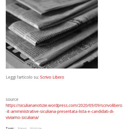
Leggi l’articolo su:
Scrivo Libero
source
https://siculiananotizie.wordpress.com/2020/09/09/scrivolibero
-it-amministrative-siculiana-presentata-lista-e-candidati-di-
viviamo-siculiana/
Tags:
News
Notizie