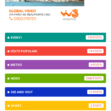
EVENTI
174
FESTE POPOLARI
14
METEO
4
NEWS
2546
SEE AND VISIT
11
SPORT
2