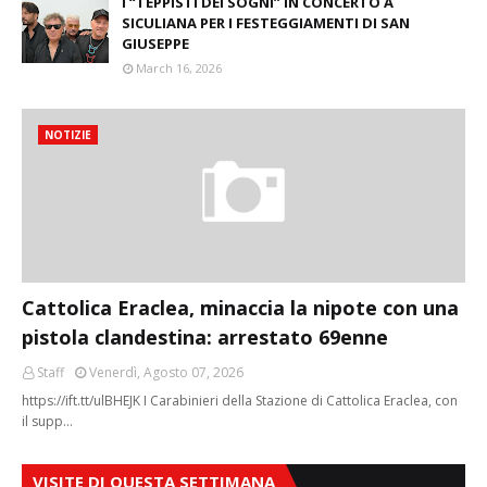
I “TEPPISTI DEI SOGNI” IN CONCERTO A
SICULIANA PER I FESTEGGIAMENTI DI SAN
GIUSEPPE
March 16, 2026
NOTIZIE
Cattolica Eraclea, minaccia la nipote con una
pistola clandestina: arrestato 69enne
Staff
Venerdì, Agosto 07, 2026
https://ift.tt/ulBHEJK I Carabinieri della Stazione di Cattolica Eraclea, con
il supp…
VISITE DI QUESTA SETTIMANA