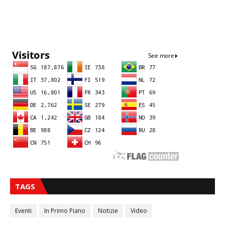
Sna
TAGS
Eventi
In Primo Piano
Notizie
Video