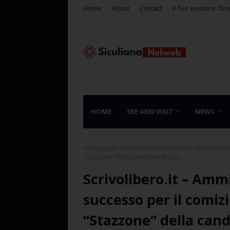
Home
About
Contact
Il Tuo evento in Dir
HOME
SEE AND VISIT
NEWS
Home page
Notizie
Scrivolibero.it – Amministrat
“Stazzone” della candidata Mazza
Scrivolibero.it – Amm
successo per il comizi
“Stazzone” della can