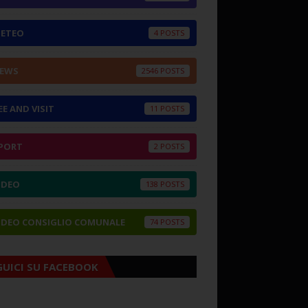
ETEO
4
EWS
2546
EE AND VISIT
11
PORT
2
IDEO
138
IDEO CONSIGLIO COMUNALE
74
GUICI SU FACEBOOK