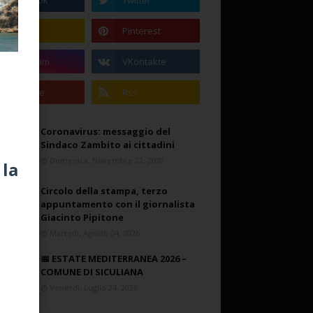
Coronavirus: messaggio del
Sindaco Zambito ai cittadini
Domenica, Novembre 22, 2020
 la
Circolo della stampa, terzo
appuntamento con il giornalista
Giacinto Pipitone
Martedì, Agosto 04, 2026
📅 ESTATE MEDITERRANEA 2026 –
COMUNE DI SICULIANA
Venerdì, Luglio 24, 2026