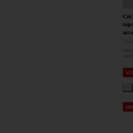
Cat
nip
arr
Staf
https:
Cattol
VI
IN