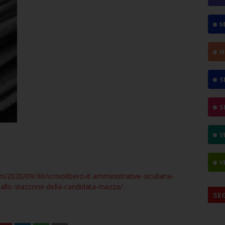
M
N
S
S
V
V
m/2020/09/30/scrivolibero-it-amministrative-siculiana-
-allo-stazzone-della-candidata-mazza/
SE