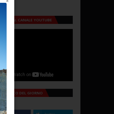
×
CRIVITI AL CANALE YOUTUBE
MANACCO DEL GIORNO