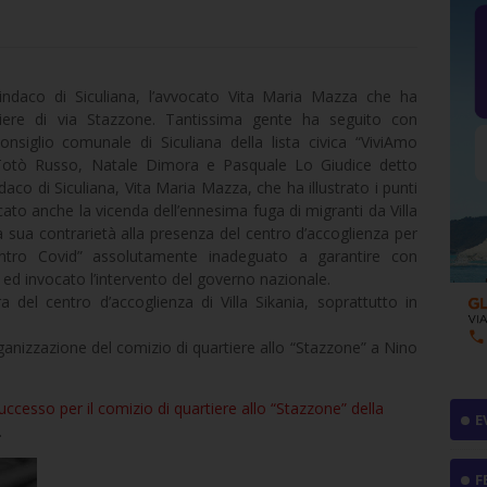
sindaco di Siculiana, l’avvocato Vita Maria Mazza che ha
tiere di via Stazzone.
Tantissima gente ha seguito con
consiglio comunale di Siculiana della lista civica “ViviAmo
e Totò Russo, Natale Dimora e Pasquale Lo Giudice detto
aco di Siculiana, Vita Maria Mazza, che ha illustrato i punti
ato anche la vicenda dell’ennesima fuga di migranti da Villa
a sua contrarietà alla presenza del centro d’accoglienza per
entro Covid” assolutamente inadeguato a garantire con
i ed invocato l’intervento del governo nazionale.
 del centro d’accoglienza di Villa Sikania, soprattutto in
’organizzazione del comizio di quartiere allo “Stazzone” a Nino
ccesso per il comizio di quartiere allo “Stazzone” della
E
.
F