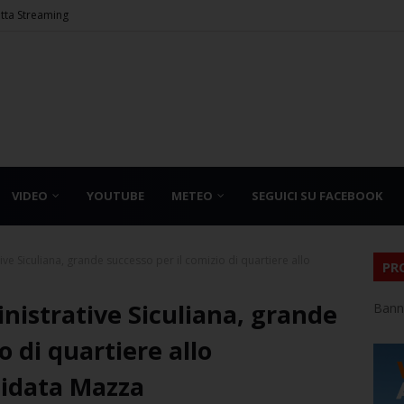
etta Streaming
VIDEO
YOUTUBE
METEO
SEGUICI SU FACEBOOK
ive Siculiana, grande successo per il comizio di quartiere allo
PR
inistrative Siculiana, grande
Bann
o di quartiere allo
didata Mazza