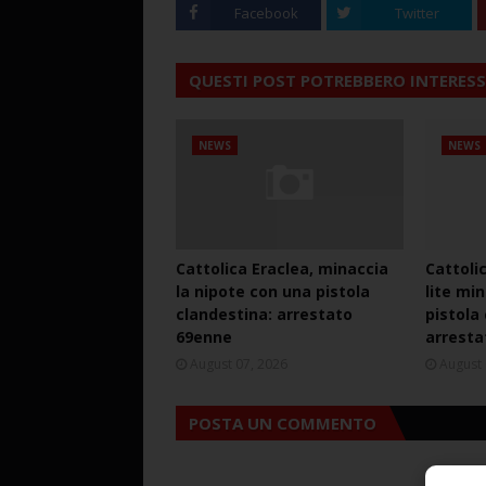
Facebook
Twitter
QUESTI POST POTREBBERO INTERESS
NEWS
NEWS
Cattolica Eraclea, minaccia
Cattoli
la nipote con una pistola
lite mi
clandestina: arrestato
pistola
69enne
arresta
August 07, 2026
August 
POSTA UN COMMENTO