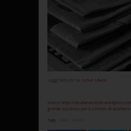
Leggi l’articolo su:
Scrivo Libero
source
https://siculiananotizie.wordpress.co
grande-successo-per-il-comizio-di-quartiere
Tags:
News
Notizie