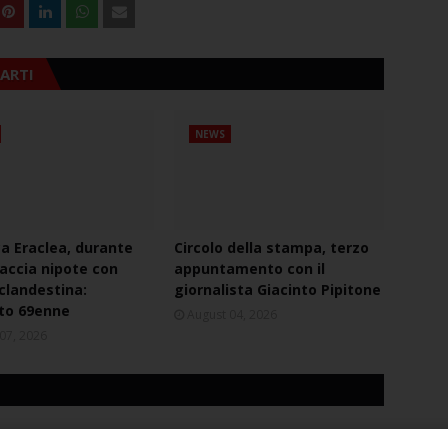
ARTI
NEWS
ca Eraclea, durante
Circolo della stampa, terzo
naccia nipote con
appuntamento con il
 clandestina:
giornalista Giacinto Pipitone
to 69enne
August 04, 2026
07, 2026