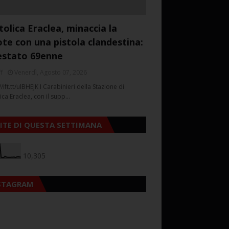
tolica Eraclea, minaccia la
ote con una pistola clandestina:
estato 69enne
f
Venerdì, Agosto 07, 2026
//ift.tt/ulBHEJK I Carabinieri della Stazione di
ica Eraclea, con il supp…
SITE DI QUESTA SETTIMANA
10,305
STAGRAM