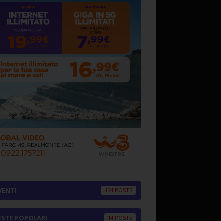
VENTI
174
ESTE POPOLARI
14