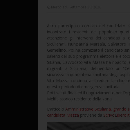
Mercoledì, Settembre 30, 2020
Altro partecipato comizio del candidato 
incontrato i residenti del popoloso quar
attenzione gli interventi dei candidati al 
Siculiana”, Nunziatina Marsala, Salvator
Gemellino. Poi ha comiziato il candidato sind
salienti del suo programma elettorale e tocc
Sikania. L’avvocato Vita Mazza ha ribadito l
migranti a Siculiana, definendolo un “C
sicurezza la quarantena sanitaria degli ospit
Vita Mazza continua a chiedere la chiusura
questo periodo di emergenza sanitaria.
Poi i saluti finali ed il ringraziamento per l
Melilli, storico residente della zona.
L’articolo
Amministrative Siculiana, grande su
candidata Mazza
proviene da
ScrivoLibero.it