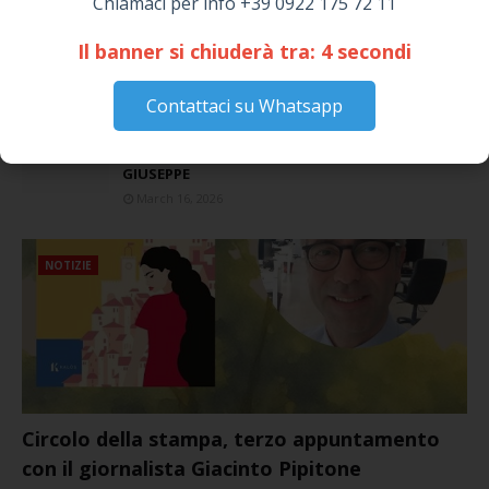
Chiamaci per info +39 0922 175 72 11
Siculiana, concerto del 1° Maggio 2026 in
Piazza Umberto I: arrivano I Cugini di
Il banner si chiuderà tra:
3
secondi
Campagna
April 14, 2026
Contattaci su Whatsapp
I “TEPPISTI DEI SOGNI” IN CONCERTO A
SICULIANA PER I FESTEGGIAMENTI DI SAN
GIUSEPPE
March 16, 2026
NOTIZIE
Circolo della stampa, terzo appuntamento
con il giornalista Giacinto Pipitone