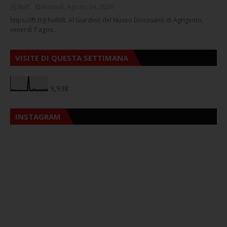
Staff
Martedì, Agosto 04, 2026
https://ift.tt/JrhoRML Al Giardino del Museo Diocesano di Agrigento,
venerdì 7 agos…
VISITE DI QUESTA SETTIMANA
9,938
INSTAGRAM