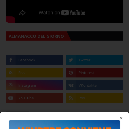
ALMANACCO DEL GIORNO
Stefano Bissi entra nella Strada degli
×
Scrittori, celebrazione a Siculiana (VIDEO)
Giovedì, Luglio 30, 2026