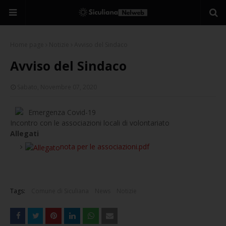
Home page
Notizie
Avviso del Sindaco
Avviso del Sindaco
Sabato, Novembre 07, 2020
Emergenza Covid-19
Incontro con le associazioni locali di volontariato
Allegati
nota per le associazioni.pdf
Tags:
Comune di Siculiana
News
Notizie