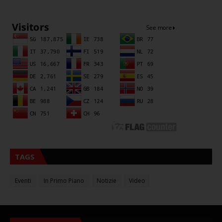
Sna
TAGS
Eventi
In Primo Piano
Notizie
Video