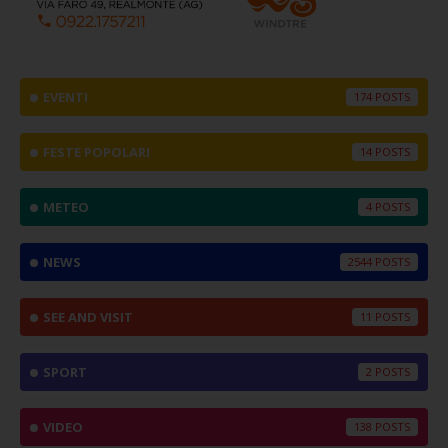
EVENTI
174
FESTE POPOLARI
14
METEO
4
NEWS
2544
SEE AND VISIT
11
SPORT
2
VIDEO
138