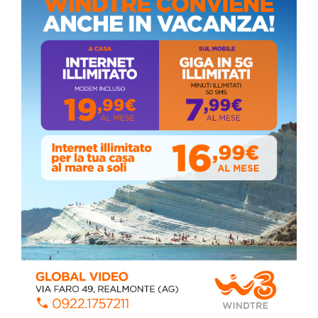
La pandemia covid nella provincia agrigentina,
i dati in dettaglio
Lunedì, Luglio 05, 2021
Stefano Bissi entra nella Strada degli
Scrittori, celebrazione a Siculiana
Giovedì, Luglio 30, 2026
📅 ESTATE MEDITERRANEA 2026 – COMUNE DI
SICULIANA
July 24, 2026
Siculiana, concerto del 1° Maggio 2026 in
Piazza Umberto I: arrivano I Cugini di
Campagna
April 14, 2026
I “TEPPISTI DEI SOGNI” IN CONCERTO A
SICULIANA PER I FESTEGGIAMENTI DI SAN
GIUSEPPE