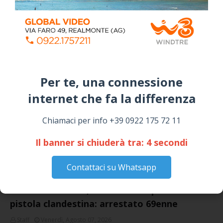
Siculiana, concerto del 1° Maggio 2026 in
Piazza Umberto I: arrivano I Cugini di
Campagna
April 14, 2026
I “TEPPISTI DEI SOGNI” IN CONCERTO A
SICULIANA PER I FESTEGGIAMENTI DI SAN
GIUSEPPE
Per te, una connessione
March 16, 2026
internet che fa la differenza​
NOTIZIE
Chiamaci per info +39 0922 175 72 11
Il banner si chiuderà tra:
4
secondi
Contattaci su Whatsapp
Cattolica Eraclea, minaccia la nipote con una
pistola clandestina: arrestato 69enne
Staff
Venerdì, Agosto 07, 2026