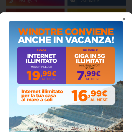
×
Coronavirus: messaggio del Sindaco Zambito
ai cittadini
Domenica, Novembre 22, 2020
Circolo della stampa, terzo appuntamento
con il giornalista Giacinto Pipitone
Martedì, Agosto 04, 2026
📅 ESTATE MEDITERRANEA 2026 – COMUNE DI
SICULIANA
Venerdì, Luglio 24, 2026
📅 ESTATE MEDITERRANEA 2026 – COMUNE DI
SICULIANA
July 24, 2026