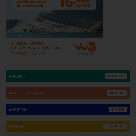
EVENTI
174
FESTE POPOLARI
14
METEO
4
NEWS
2546