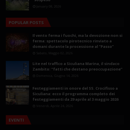
January 08, 2026
POPULAR POSTS
Il vento ferma i fuochi, ma la devozione non si
ferma: spettacolo pirotecnico rinviato a
domani durante la processione al “Passo”
Sabato, Maggio 02, 2026
Lite nel traffico a Siculiana Marina, il sindaco
Zambito: “fatti che destano preoccupazione”
Domenica, Giugno 14, 2026
Festeggiamenti in onore del SS. Crocifisso a
Siculiana: ecco il programma completo dei
festeggiamenti da 29 aprile al 3 maggio 2026
Venerdì, Aprile 24, 2026
EVENTI