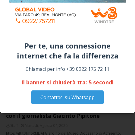
Campagna
April 14, 2026
I “TEPPISTI DEI SOGNI” IN CONCERTO A
SICULIANA PER I FESTEGGIAMENTI DI SAN
GIUSEPPE
March 16, 2026
Per te, una connessione
internet che fa la differenza​
NOTIZIE
Chiamaci per info +39 0922 175 72 11
Il banner si chiuderà tra:
5
secondi
Contattaci su Whatsapp
Circolo della stampa, terzo appuntamento
con il giornalista Giacinto Pipitone
Staff
Martedì, Agosto 04, 2026
https://ift.tt/JrhoRML Al Giardino del Museo Diocesano di Agrigento,