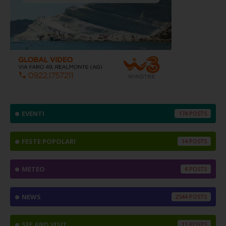
EVENTI
174
FESTE POPOLARI
14
METEO
4
NEWS
2544
SEE AND VISIT
11