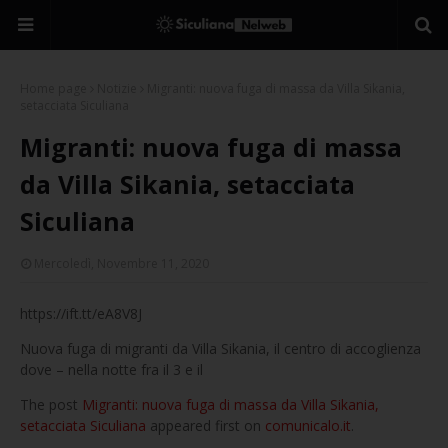
Home page
Notizie
Migranti: nuova fuga di massa da Villa Sikania,
setacciata Siculiana
Migranti: nuova fuga di massa
da Villa Sikania, setacciata
Siculiana
Mercoledì, Novembre 11, 2020
https://ift.tt/eA8V8J
Nuova fuga di migranti da Villa Sikania, il centro di accoglienza
dove – nella notte fra il 3 e il
The post
Migranti: nuova fuga di massa da Villa Sikania,
setacciata Siculiana
appeared first on
comunicalo.it
.