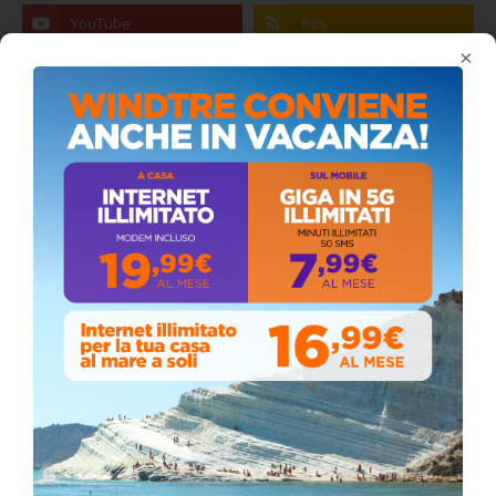
×
Stefano Bissi entra nella Strada degli
Scrittori, celebrazione a Siculiana (VIDEO)
Giovedì, Luglio 30, 2026
La pandemia covid nella provincia agrigentina,
i dati in dettaglio
Lunedì, Luglio 05, 2021
Stefano Bissi entra nella Strada degli
Scrittori, celebrazione a Siculiana
Giovedì, Luglio 30, 2026
📅 ESTATE MEDITERRANEA 2026 – COMUNE DI
SICULIANA
July 24, 2026
Siculiana, concerto del 1° Maggio 2026 in
Piazza Umberto I: arrivano I Cugini di